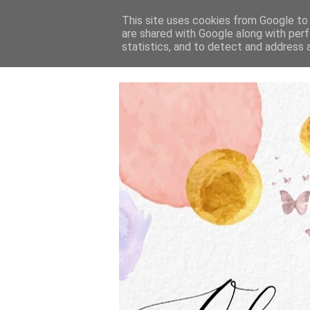
This site uses cookies from Google to d
are shared with Google along with perf
statistics, and to detect and address 