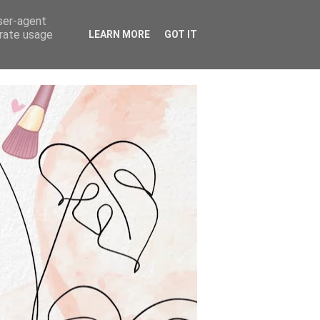
user-agent
erate usage
LEARN MORE
GOT IT