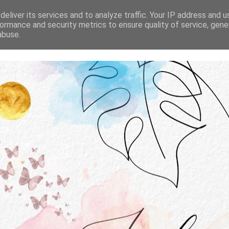
STRONA GŁÓWNA
O MNIE
WSPÓŁPRACA
eliver its services and to analyze traffic. Your IP address and 
ormance and security metrics to ensure quality of service, gen
abuse.