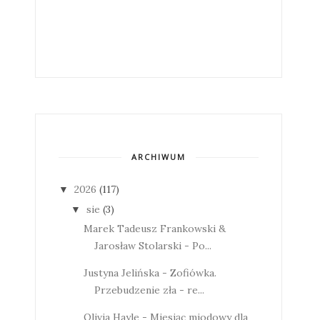
ARCHIWUM
2026
(117)
▼
sie
(3)
▼
Marek Tadeusz Frankowski &
Jarosław Stolarski - Po...
Justyna Jelińska - Zofiówka.
Przebudzenie zła - re...
Olivia Hayle - Miesiąc miodowy dla