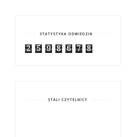
STATYSTYKA ODWIEDZIN
2
5
9
8
6
7
8
STALI CZYTELNICY