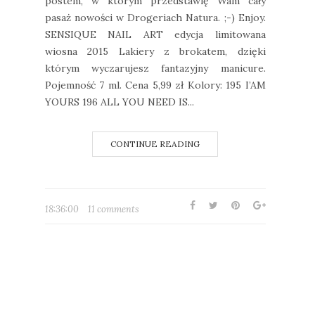
postem, w którym przedstawię Wam cały
pasaż nowości w Drogeriach Natura. ;-) Enjoy.
SENSIQUE NAIL ART edycja limitowana
wiosna 2015 Lakiery z brokatem, dzięki
którym wyczarujesz fantazyjny manicure.
Pojemność 7 ml. Cena 5,99 zł Kolory: 195 I’AM
YOURS 196 ALL YOU NEED IS...
CONTINUE READING
18:36:00
11 comments