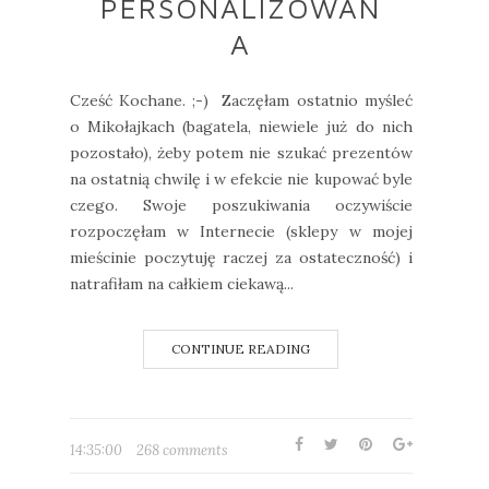
PERSONALIZOWAN
A
Cześć Kochane. ;-) Zaczęłam ostatnio myśleć
o Mikołajkach (bagatela, niewiele już do nich
pozostało), żeby potem nie szukać prezentów
na ostatnią chwilę i w efekcie nie kupować byle
czego. Swoje poszukiwania oczywiście
rozpoczęłam w Internecie (sklepy w mojej
mieścinie poczytuję raczej za ostateczność) i
natrafiłam na całkiem ciekawą...
CONTINUE READING
14:35:00
268 comments