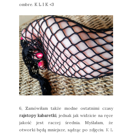
ombre.
K L I K <3
6, Zamówiłam także modne ostatnimi czasy
rajstopy kabaretki
, jednak jak widzicie na ręce
jakość jest raczej średnia. Myślałam, że
otworki będą mniejsze, sądząc po zdjęciu.
K L