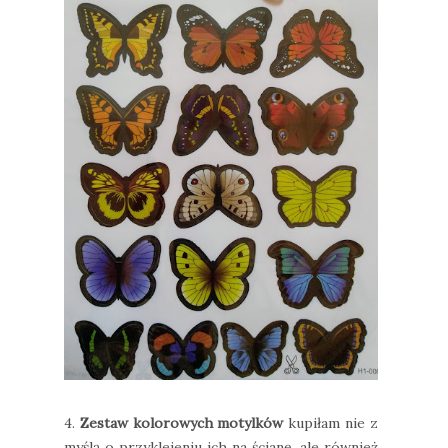
4.
Zestaw kolorowych motylków
kupiłam nie z
myślą o przyklejeniu ich na ścianę, ale również