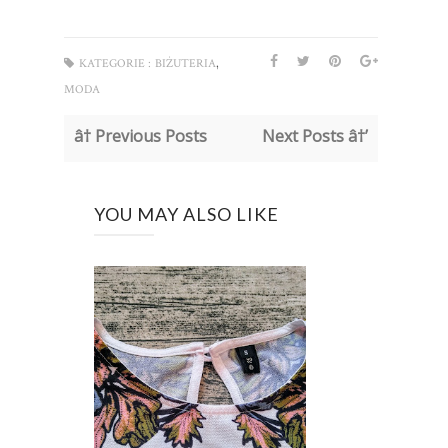
,
KATEGORIE :
BIŻUTERIA
MODA
â† Previous Posts
Next Posts â†’
YOU MAY ALSO LIKE