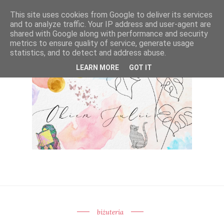
This site uses cookies from Google to deliver its services
and to analyze traffic. Your IP address and user-agent are
shared with Google along with performance and security
metrics to ensure quality of service, generate usage
statistics, and to detect and address abuse.
LEARN MORE
GOT IT
biżuteria