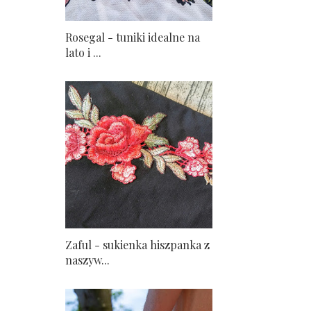
Rosegal - tuniki idealne na
lato i ...
Zaful - sukienka hiszpanka z
naszyw...