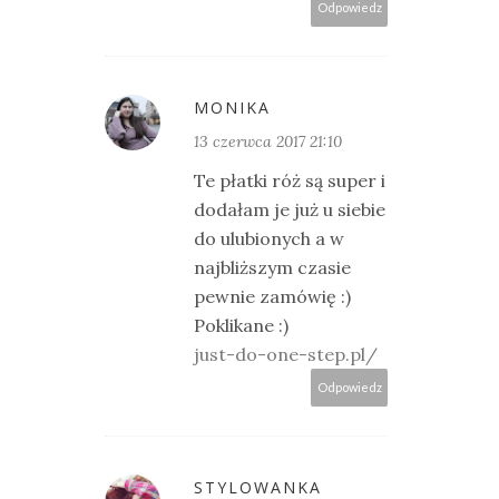
Odpowiedz
MONIKA
13 czerwca 2017 21:10
Te płatki róż są super i
dodałam je już u siebie
do ulubionych a w
najbliższym czasie
pewnie zamówię :)
Poklikane :)
just-do-one-step.pl/
Odpowiedz
STYLOWANKA