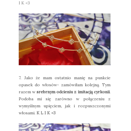
I K <3
7. Jako że mam ostatnio manię na punkcie
opasek do włosów- zamówiłam kolejną. Tym
razem w
srebrnym odcieniu z imitacją cyrkonii
.
Podoba mi się zarówno w połączeniu z
wymyślnym upięciem, jak i rozpuszczonymi
włosami.
K L I K <3