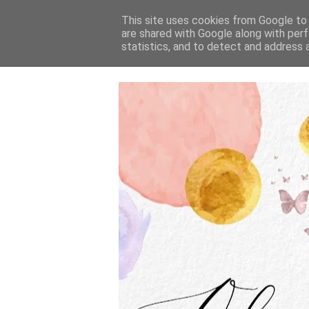
This site uses cookies from Google to d
are shared with Google along with perf
statistics, and to detect and address 