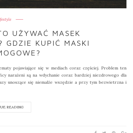
ifestyle
TO UŻYWAĆ MASEK
GDZIE KUPIĆ MASKI
MOGOWE?
ematy pojawiające się w mediach coraz częściej. Problem ten
ńcy narażeni są na wdychanie coraz bardziej niezdrowego dla
azy unoszące się niemalże wszędzie a przy tym bezwietrzna i
UE READING