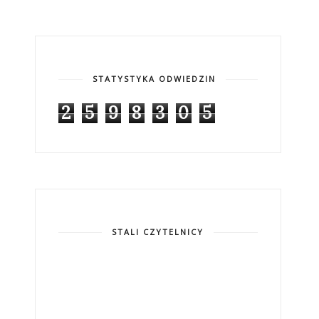
STATYSTYKA ODWIEDZIN
2
5
9
8
3
0
5
STALI CZYTELNICY