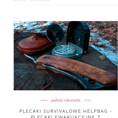
gadżety i akcesoria
PLECAKI SURVIVALOWE HELPBAG -
PLECAKI EWAKUACYJNE Z