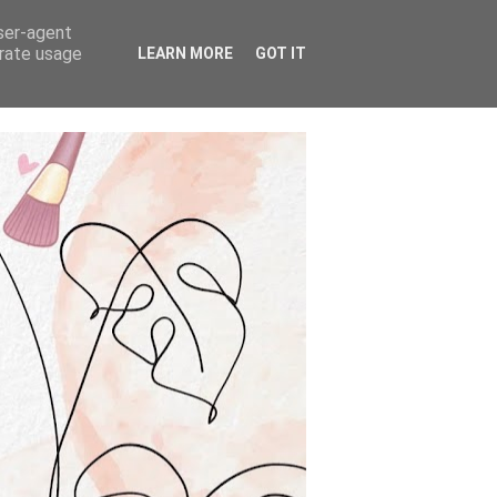
user-agent
erate usage
LEARN MORE
GOT IT