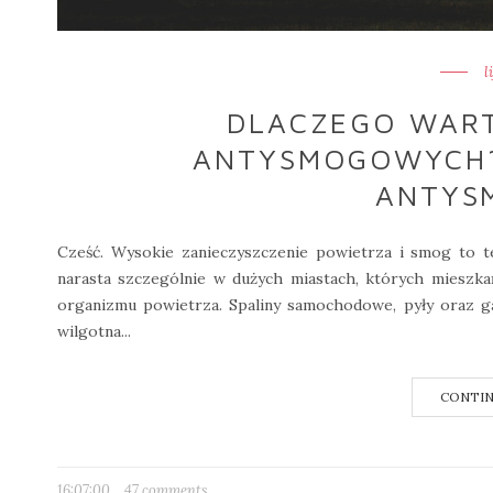
l
DLACZEGO WAR
ANTYSMOGOWYCH? 
ANTYS
Cześć. Wysokie zanieczyszczenie powietrza i smog to t
narasta szczególnie w dużych miastach, których mieszka
organizmu powietrza. Spaliny samochodowe, pyły oraz g
wilgotna...
CONTIN
16:07:00
47 comments