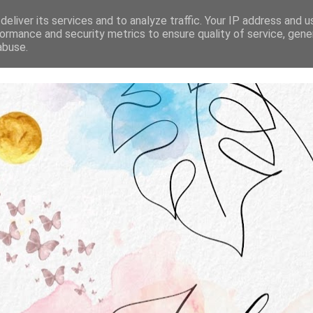
STRONA GŁÓWNA
O MNIE
WSPÓŁPRACA
eliver its services and to analyze traffic. Your IP address and 
ormance and security metrics to ensure quality of service, gen
abuse.