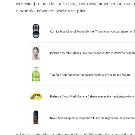
wcześniej tej marki - a że lubię testować nowości, od razu
z pompką również uważam za plus.
A teraz największa ciekawostka! ;-) Wiecie, ile zapłaciłam