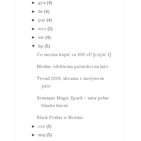
gru
(4)
►
lis
(4)
►
paź
(4)
►
wrz
(3)
►
sie
(4)
►
lip
(5)
▼
Co można kupić za 100 zł? [część 1]
Modne zdobienia paznokci na lato
Trend 2019: ubrania z motywem
piór
Sensique Magic Spark - usta pełne
blasku latem
Black Friday w Notino
cze
(1)
►
maj
(5)
►