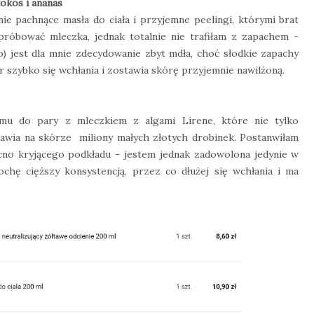
okos i ananas
 pachnące masła do ciała i przyjemne peelingi, którymi brat
róbować mleczka, jednak totalnie nie trafiłam z zapachem -
 jest dla mnie zdecydowanie zbyt mdła, choć słodkie zapachy
szybko się wchłania i zostawia skórę przyjemnie nawilżoną.
u do pary z mleczkiem z algami Lirene, które nie tylko
stawia na skórze miliony małych złotych drobinek. Postanwiłam
no kryjącego podkładu - jestem jednak zadowolona jedynie w
ochę cięższy konsystencją, przez co dłużej się wchłania i ma