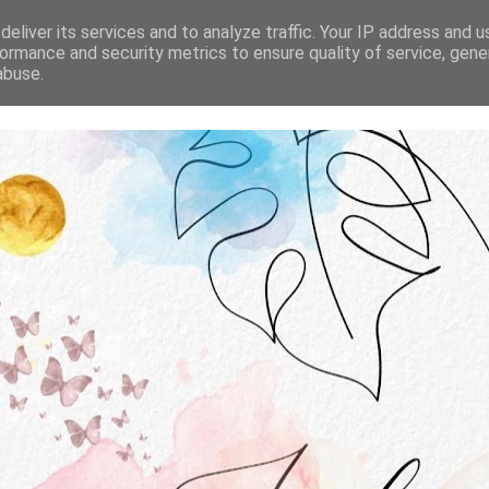
STRONA GŁÓWNA
O MNIE
WSPÓŁPRACA
eliver its services and to analyze traffic. Your IP address and 
ormance and security metrics to ensure quality of service, gen
abuse.