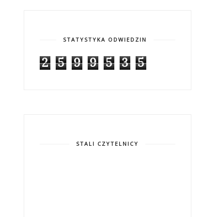
STATYSTYKA ODWIEDZIN
2
5
9
9
5
3
5
STALI CZYTELNICY