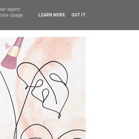
user-agent
erate usage
LEARN MORE
GOT IT