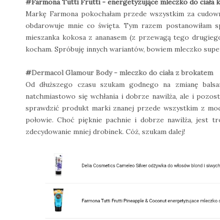
#Farmona Tutti Frutti - energetyzujące mleczko do ciała k
Markę Farmona pokochałam przede wszystkim za cudownie
obdarowuje mnie co święta. Tym razem postanowiłam sp
mieszanka kokosa z ananasem (z przewagą tego drugiego)
kocham. Spróbuję innych wariantów, bowiem mleczko super 
#
Dermacol Glamour Body - mleczko do ciała z brokatem
Od dłuższego czasu szukam godnego na zmianę balsam
natchmiastowo się wchłania i dobrze nawilża, ale i pozo
sprawdzić produkt marki znanej przede wszystkim z moc
połowie. Choć pięknie pachnie i dobrze nawilża, jest tr
zdecydowanie mniej drobinek. Cóż, szukam dalej!