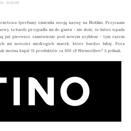
LIA
- 12:02:00
ternetowa Iperfumy zmieniła swoją nazwę na
Notino
. Przyznam
zwy, ta bardz przypadła mi do gustu - nie dość, że łatwo wpada
 mną już pierwsze zamówienie pod nowym szyldem - tym razem
ych mi nowości niedrogich marek, które bardzo lubię. Pora
jak można kupić 11 produktów za 100 zł! Niemożliwe? A jednak.