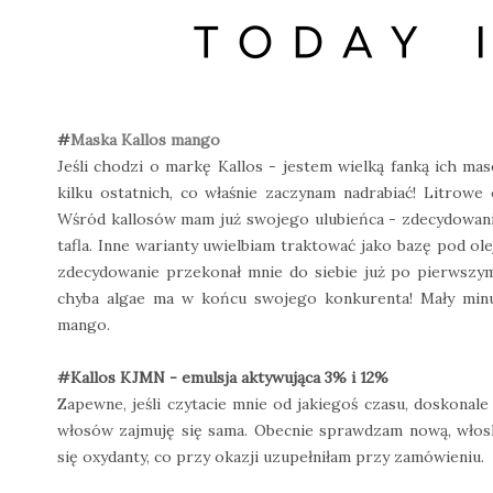
#
Maska Kallos mango
Jeśli chodzi o markę Kallos - jestem wielką fanką ich ma
kilku ostatnich, co właśnie zaczynam nadrabiać! Litrowe
Wśród kallosów mam już swojego ulubieńca - zdecydowanie
tafla. Inne warianty uwielbiam traktować jako bazę pod ole
zdecydowanie przekonał mnie do siebie już po pierwszym u
chyba algae ma w końcu swojego konkurenta! Mały minu
mango.
#Kallos KJMN - emulsja aktywująca 3% i 12%
Zapewne, jeśli czytacie mnie od jakiegoś czasu, doskonale 
włosów zajmuję się sama. Obecnie sprawdzam nową, włoską
się oxydanty, co przy okazji uzupełniłam przy zamówieniu.