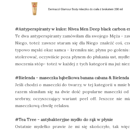
#Antyperspiranty w kulce: Nivea Men Deep black carbon ex
Te dwa antyperspiranty zamówiłam dla swojego Męża - zaws
Niego, toteż zawsze staram się dla Niego znaleźć coś, cze
typowo męski okaz samca - kremiku nie, płynu po goleniu n
stolerować, oczywiście poza płynem do płukania ust, mydłe
moczenia stóp- toteż w każdej z tych kategorii ma już niez
#Bielenda - maseczka bąbelkowa banana cabana & Bielenda -
Jeśli chodzi o maseczki do twarzy, w tej kategorii u mnie
razem skusiłam się na dwie dość popularne maseczki od 
srebrny, oczyszczający wariant peel off. Jeszcze nie 
maseczkową chwilę relaksu.
#Tea Tree - antybakteryjne mydło do rąk w płynie
Ostatnie mydełko prawie że mi się skończyło, tak wię