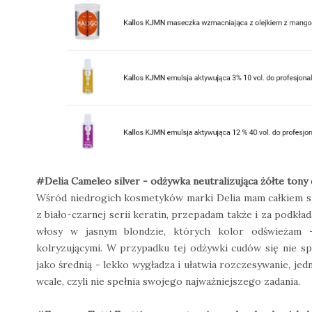
#Delia Cameleo silver - odżywka neutralizująca żółte tony
Wśród niedrogich kosmetyków marki Delia mam całkiem s
z biało-czarnej serii keratin, przepadam także i za podk
włosy w jasnym blondzie, których kolor odświeżam 
kolryzującymi. W przypadku tej odżywki cudów się nie s
jako średnią - lekko wygładza i ułatwia rozczesywanie, je
wcale, czyli nie spełnia swojego najważniejszego zadania.