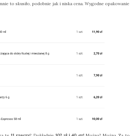
 mnie to skusiło, podobnie jak i niska cena. Wygodne opakowanie
 za te
11 rzeczy
? Dokładnie
102 zł i 40 gr!
Można? Można. Za to