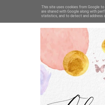
This site uses cookies from Google to d
are shared with Google along with perf
statistics, and to detect and address 