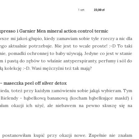
presso i Garnier Men mineral action control termic
ze mi jakoś głupio, kiedy zamawiam sobie tyle rzeczy a nic dla
go aktualnie potrzebuje. Nie jest to wcale proste! :-D To taki
ie, pomadki ochronnej to baby używają. Jedyne co jest w stanie
m i pastą do zębów to właśnie antyperspiranty, perfumy i sól do
łą kolekcję :-D. Wasi mężczyźni też tak mają?
 maseczka peel off silver detox
 bieda, toteż przy każdym zamówieniu sobie jakąś wybieram. Tym
Bielendy - bąbelkową bananową (kocham bąbelkujące maski!) i
miałam okazji ich użyć, ale niebawem na pewno skuszę się na
c postanowiłam kupić przy okazji nowe. Zupełnie nie znałam