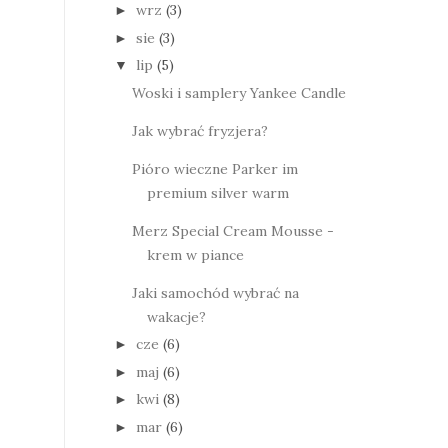
wrz
(3)
►
sie
(3)
►
lip
(5)
▼
Woski i samplery Yankee Candle
Jak wybrać fryzjera?
Pióro wieczne Parker im
premium silver warm
Merz Special Cream Mousse -
krem w piance
Jaki samochód wybrać na
wakacje?
cze
(6)
►
maj
(6)
►
kwi
(8)
►
mar
(6)
►