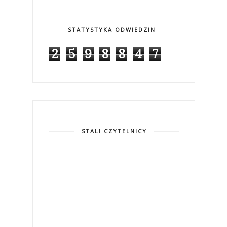
STATYSTYKA ODWIEDZIN
2
5
9
8
8
4
7
STALI CZYTELNICY