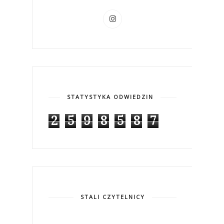
STATYSTYKA ODWIEDZIN
2
5
9
8
5
8
7
STALI CZYTELNICY