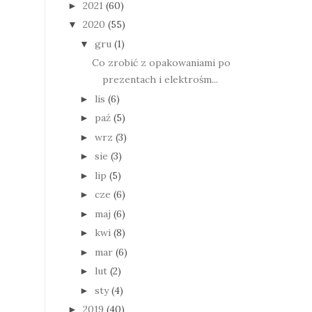
2021
(60)
►
2020
(55)
▼
gru
(1)
▼
Co zrobić z opakowaniami po
prezentach i elektrośm...
lis
(6)
►
paź
(5)
►
wrz
(3)
►
sie
(3)
►
lip
(5)
►
cze
(6)
►
maj
(6)
►
kwi
(8)
►
mar
(6)
►
lut
(2)
►
sty
(4)
►
2019
(40)
►