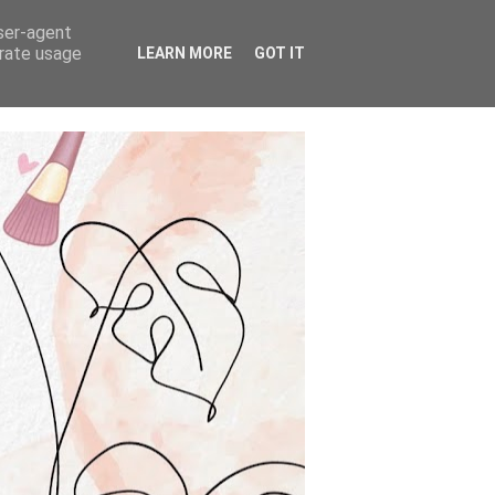
user-agent
erate usage
LEARN MORE
GOT IT