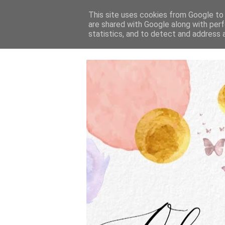
This site uses cookies from Google to d
are shared with Google along with perf
statistics, and to detect and address 