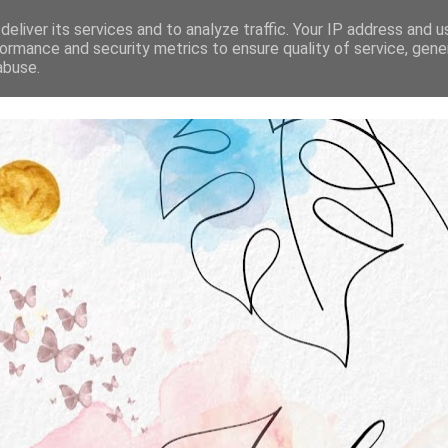
STRONA GŁÓWNA
O MNIE
WSPÓŁPRACA
eliver its services and to analyze traffic. Your IP address and 
ormance and security metrics to ensure quality of service, gen
abuse.