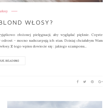
włosy
 BLOND WŁOSY?
yjątkowo złożonej pielęgnacji, aby wyglądać pięknie. Częste
y odrost - mocno nadszarpują ich stan. Dzisiaj chciałabym Wam
łosy. Z tego wpisu dowiecie się : jakiego szamponu...
UE READING