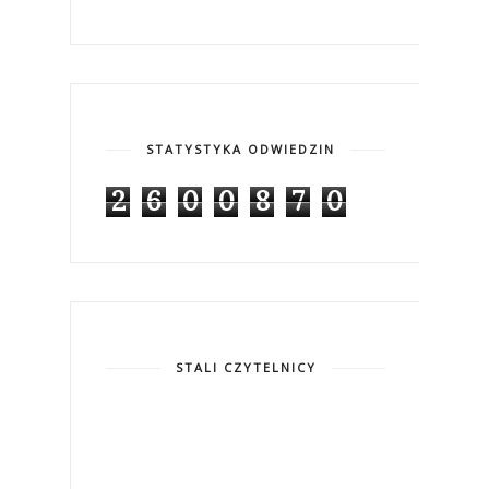
STATYSTYKA ODWIEDZIN
2
6
0
0
8
7
0
STALI CZYTELNICY