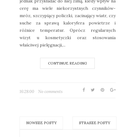
jednak przykładać do niej zimą, kiedy wpływ na
cerę ma wiele niekorzystnych czynników-
mróz, szczypiący policzki, zacinający wiatr, czy
suche za sprawą kaloryfera powietrze i
różnice temperatur. Oprócz regularnych
wizyt u kosmetyczki oraz stosowania
właściwej pielęgnacji,...
CONTINUE READING
16:28:00
No comments
NOWSZE POSTY
STRASZE POSTY