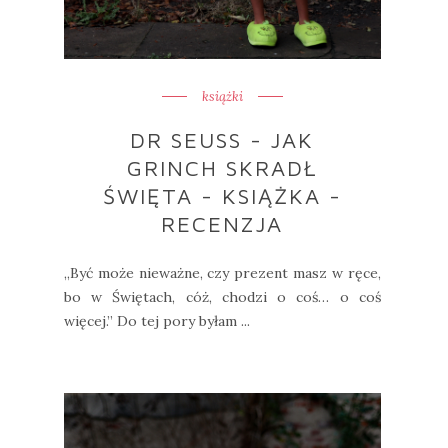
książki
DR SEUSS - JAK
GRINCH SKRADŁ
ŚWIĘTA - KSIĄŻKA -
RECENZJA
„Być może nieważne, czy prezent masz w ręce,
bo w Świętach, cóż, chodzi o coś… o coś
więcej.” Do tej pory byłam ...