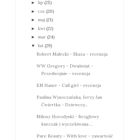
lip
(25)
►
cze
(20)
►
maj
(21)
►
kwi
(22)
►
mar
(24)
►
lut
(29)
▼
Robert Małecki - Skaza - recenzja
WW Gregory - Dwuświat -
Przedwojnie - recenzja
KN Haner - Call girl - recenzja
Paulina Wysoczańska, Jerzy Jan
Ćwiertka - Dziewczy...
Miłosz Horodyski - Bezgłowy
kurczak i wyczekiwana ...
Pure Beauty - With love - zawartość