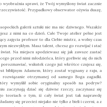
go wyobraźnia sprawi, że Twój wymyślony świat zacznie
 rzeczywistość. Przypadkowy obserwator ożywia duszę,
sopockich galerii sztuki nie ma nic dziwnego. Wszakże
esz z nimi na co dzień. Całe Twoje atelier pełne jest
y zajęcia profesor to dla Ciebie mistrz, a wolny czas
zym niezwykłym. Masz talent, chcesz go rozwijać i stać
m świat. Na miejscu spodziewasz się jak zawsze zastać
cego przed nimi młodzieńca, który gorliwie się do nich
 porozmawiać, wskutek czego już wkrótce czujesz się,
st biblijnym Adamem, który został wygnany z raju, a
st rozwiązanie otrzymanej od samego Boga zagadki.
tóry wymyślił sobie oryginalny sposób na podryw?
u zaczynają dziać się dziwne rzeczy, zaczynasz się
o teoriach o tym, iż cały świat jest tak naprawdę
damy się przecież niejako nie tylko z bieli i czerni, a z