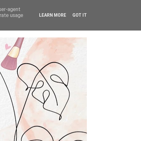
user-agent
erate usage
LEARN MORE
GOT IT