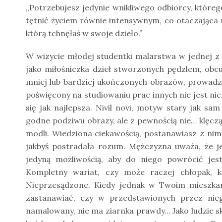
„Potrzebujesz jedynie wnikliwego odbiorcy, które
tętnić życiem równie intensywnym, co otaczająca
którą tchnęłaś w swoje dzieło.”
W wizycie młodej studentki malarstwa w jednej z 
jako miłośniczka dzieł stworzonych pędzlem, obcuj
mniej lub bardziej ukończonych obrazów, prowadząc
poświęcony na studiowaniu prac innych nie jest nic
się jak najlepsza. Nivil novi, motyw stary jak sa
godne podziwu obrazy, ale z pewnością nie… klęczą
modli. Wiedziona ciekawością, postanawiasz z nim
jakbyś postradała rozum. Mężczyzna uważa, że je
jedyną możliwością, aby do niego powrócić je
Kompletny wariat, czy może raczej chłopak, k
Nieprzesądzone. Kiedy jednak w Twoim mieszkani
zastanawiać, czy w przedstawionych przez nieg
namalowany, nie ma ziarnka prawdy… Jako ludzie skła