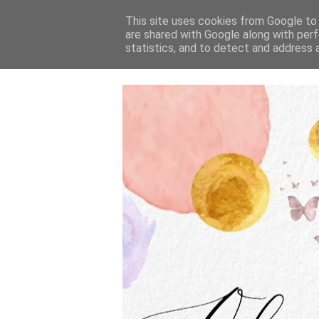
This site uses cookies from Google to d
are shared with Google along with perf
statistics, and to detect and address 