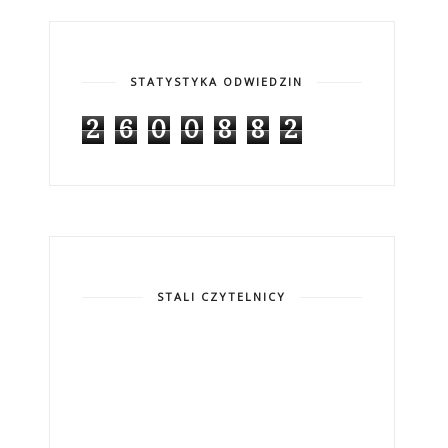
STATYSTYKA ODWIEDZIN
2
6
0
0
8
8
2
STALI CZYTELNICY