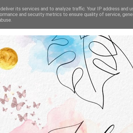
STRONA GŁÓWNA
O MNIE
WSPÓŁPRACA
eliver its services and to analyze traffic. Your IP address and 
ormance and security metrics to ensure quality of service, gen
abuse.