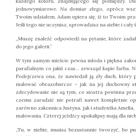
każdego koloru, znajdującego się pomiędzy. Du
jednowymiarowe. Na domiar złego, oprócz wszys
Twoim udziałem, Adam upiera się, iż to Twoim pr
Jeśli tego nie uczynisz, sprowadzisz na siebie i ca
„Muszę znaleźć odpowiedź na pytanie, które zada
do jego galerii.”
W tym samym mieście pewna młoda i piękna zako
parafialnym co jakiś czas… zewsząd kapie farba. N
Podejrzewa ona, że nawiedził ją zły duch, który 
malować obrazoburcze – jak na jej duchowny sta
zdecydowanie nie są tym, co siostra powinna prze
czemu zaradzić nie potrafi nawet kompletnie opę
zarówno zakonnica Justyna, jak i studentka Amelia,
malowania. Czterej jeźdźcy apokalipsy mają dla ni
„Tu, w niebie, musisz bezustannie tworzyć, bo 