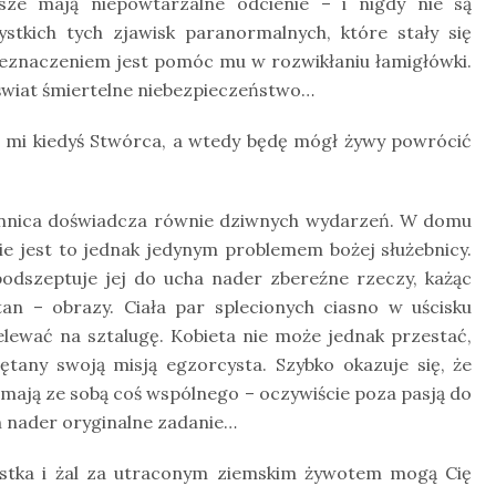
sze mają niepowtarzalne odcienie – i nigdy nie są
tkich tych zjawisk paranormalnych, które stały się
zeznaczeniem jest pomóc mu w rozwikłaniu łamigłówki.
ły świat śmiertelne niebezpieczeństwo…
ł mi kiedyś Stwórca, a wtedy będę mógł żywy powrócić
nnica doświadcza równie dziwnych wydarzeń. W domu
ie jest to jednak jedynym problemem bożej służebnicy.
podszeptuje jej do ucha nader zbereźne rzeczy, każąc
n – obrazy. Ciała par splecionych ciasno w uścisku
lewać na sztalugę. Kobieta nie może jednak przestać,
tany swoją misją egzorcysta. Szybko okazuje się, że
 mają ze sobą coś wspólnego – oczywiście poza pasją do
ch nader oryginalne zadanie…
pustka i żal za utraconym ziemskim żywotem mogą Cię