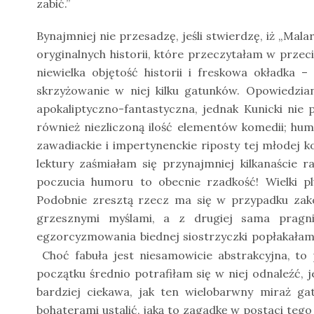
zabić.”
Bynajmniej nie przesadzę, jeśli stwierdzę, iż „Malar
oryginalnych historii, które przeczytałam w przeci
niewielka objętość historii i freskowa okładka
skrzyżowanie w niej kilku gatunków. Opowiedzian
apokaliptyczno-fantastyczna, jednak Kunicki nie
również niezliczoną ilość elementów komedii; humo
zawadiackie i impertynenckie riposty tej młodej 
lektury zaśmiałam się przynajmniej kilkanaście r
poczucia humoru to obecnie rzadkość! Wielki plu
Podobnie zresztą rzecz ma się w przypadku zakon
grzesznymi myślami, a z drugiej sama pragn
egzorcyzmowania biednej siostrzyczki popłakałam 
Choć fabuła jest niesamowicie abstrakcyjna, t
początku średnio potrafiłam się w niej odnaleźć, 
bardziej ciekawa, jak ten wielobarwny miraż g
bohaterami ustalić, jaką to zagadkę w postaci tego