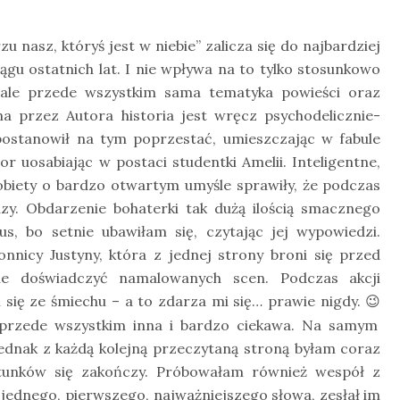
zu nasz, któryś jest w niebie” zalicza się do najbardziej
ągu ostatnich lat. I nie wpływa na to tylko stosunkowo
 – ale przede wszystkim sama tematyka powieści oraz
a przez Autora historia jest wręcz psychodelicznie-
 postanowił na tym poprzestać, umieszczając w fabule
r uosabiając w postaci studentki Amelii. Inteligentne,
kobiety o bardzo otwartym umyśle sprawiły, że podczas
azy. Obdarzenie bohaterki tak dużą ilością smacznego
s, bo setnie ubawiłam się, czytając jej wypowiedzi.
nicy Justyny, która z jednej strony broni się przed
ie doświadczyć namalowanych scen. Podczas akcji
się ze śmiechu – a to zdarza mi się… prawie nigdy.
😉
o przede wszystkim inna i bardzo ciekawa. Na samym
jednak z każdą kolejną przeczytaną stroną byłam coraz
atunków się zakończy. Próbowałam również wespół z
 jednego, pierwszego, najważniejszego słowa, zesłał im