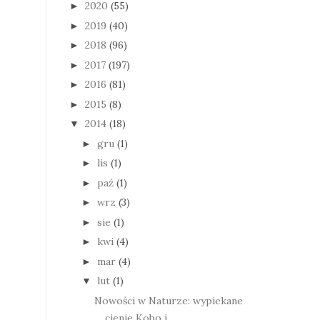
2020
(55)
►
2019
(40)
►
2018
(96)
►
2017
(197)
►
2016
(81)
►
2015
(8)
►
2014
(18)
▼
gru
(1)
►
lis
(1)
►
paź
(1)
►
wrz
(3)
►
sie
(1)
►
kwi
(4)
►
mar
(4)
►
lut
(1)
▼
Nowości w Naturze: wypiekane
cienie Kobo i