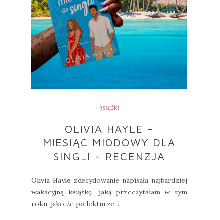
książki
OLIVIA HAYLE -
MIESIĄC MIODOWY DLA
SINGLI - RECENZJA
Olivia Hayle zdecydowanie napisała najbardziej
wakacyjną książkę, jaką przeczytałam w tym
roku, jako że po lekturze ...