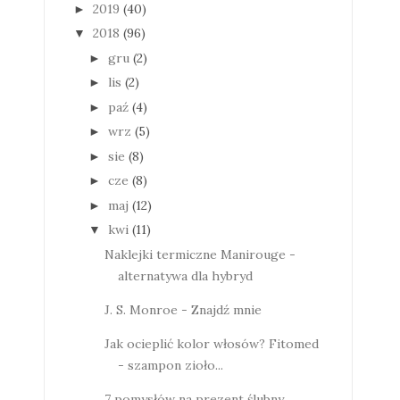
2019
(40)
►
2018
(96)
▼
gru
(2)
►
lis
(2)
►
paź
(4)
►
wrz
(5)
►
sie
(8)
►
cze
(8)
►
maj
(12)
►
kwi
(11)
▼
Naklejki termiczne Manirouge -
alternatywa dla hybryd
J. S. Monroe - Znajdź mnie
Jak ocieplić kolor włosów? Fitomed
- szampon zioło...
7 pomysłów na prezent ślubny