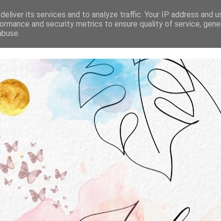
STRONA GŁÓWNA
O MNIE
WSPÓŁPRACA
eliver its services and to analyze traffic. Your IP address and 
ormance and security metrics to ensure quality of service, gen
abuse.