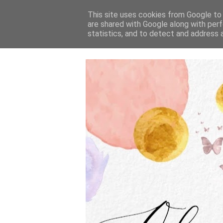
This site uses cookies from Google to d
are shared with Google along with perf
statistics, and to detect and address 