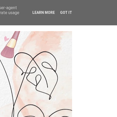
user-agent
erate usage
LEARN MORE
GOT IT