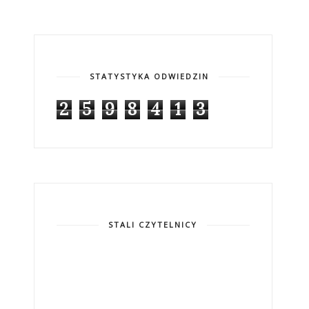
STATYSTYKA ODWIEDZIN
2
5
9
8
4
1
3
STALI CZYTELNICY