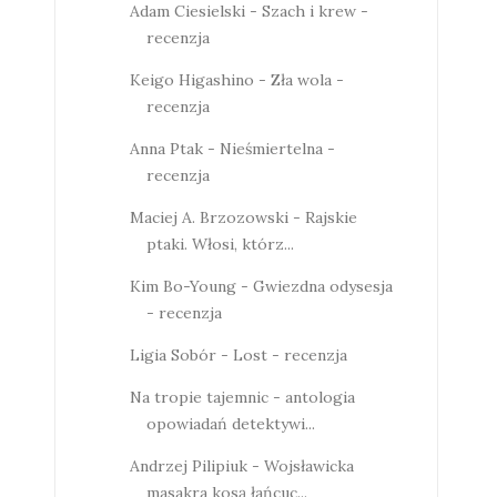
Adam Ciesielski - Szach i krew -
recenzja
Keigo Higashino - Zła wola -
recenzja
Anna Ptak - Nieśmiertelna -
recenzja
Maciej A. Brzozowski - Rajskie
ptaki. Włosi, którz...
Kim Bo-Young - Gwiezdna odysesja
- recenzja
Ligia Sobór - Lost - recenzja
Na tropie tajemnic - antologia
opowiadań detektywi...
Andrzej Pilipiuk - Wojsławicka
masakra kosą łańcuc...