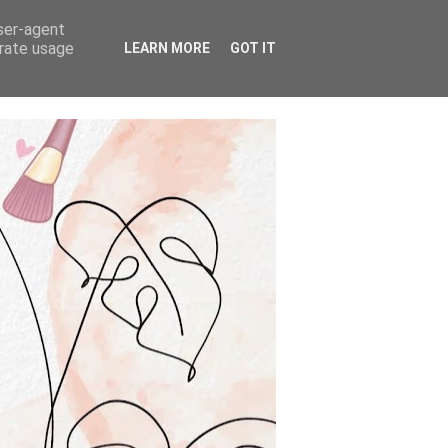
user-agent
erate usage
LEARN MORE
GOT IT