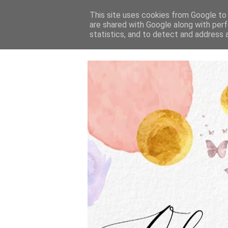
This site uses cookies from Google to d
are shared with Google along with perf
statistics, and to detect and address 