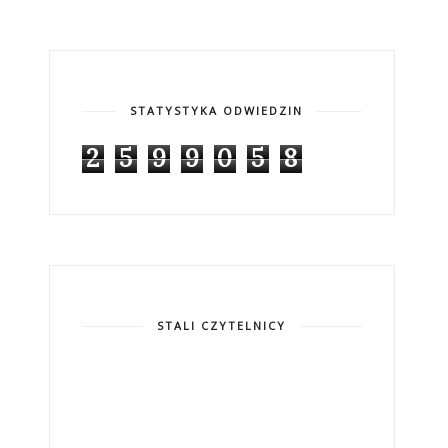
STATYSTYKA ODWIEDZIN
2
5
9
9
0
5
8
STALI CZYTELNICY