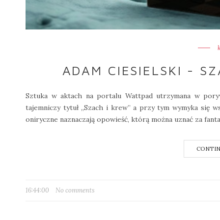
ADAM CIESIELSKI - S
Sztuka w aktach na portalu Wattpad utrzymana w poryw
tajemniczy tytuł „Szach i krew” a przy tym wymyka si
oniryczne naznaczają opowieść, którą można uznać za fanta
CONTIN
16:44:00
No comments