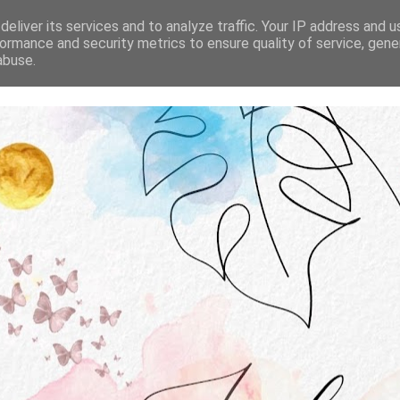
STRONA GŁÓWNA
O MNIE
WSPÓŁPRACA
eliver its services and to analyze traffic. Your IP address and 
ormance and security metrics to ensure quality of service, gen
abuse.