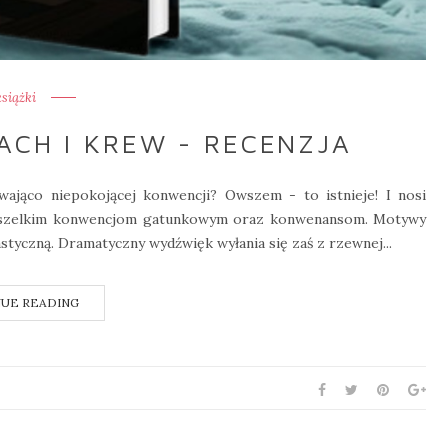
książki
ZACH I KREW - RECENZJA
ająco niepokojącej konwencji? Owszem - to istnieje! I nosi
ę wszelkim konwencjom gatunkowym oraz konwenansom. Motywy
styczną. Dramatyczny wydźwięk wyłania się zaś z rzewnej...
UE READING