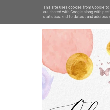
This site uses cookies from Google to d
are shared with Google along with perf
statistics, and to detect and address 