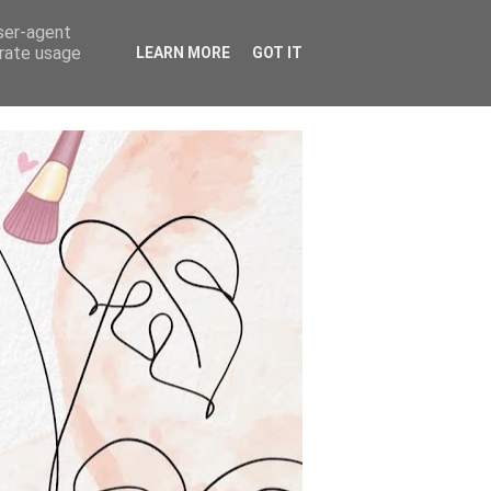
user-agent
erate usage
LEARN MORE
GOT IT