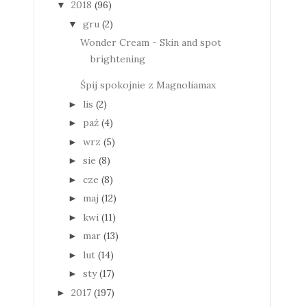
2018
(96)
▼
gru
(2)
▼
Wonder Cream - Skin and spot
brightening
Śpij spokojnie z Magnoliamax
lis
(2)
►
paź
(4)
►
wrz
(5)
►
sie
(8)
►
cze
(8)
►
maj
(12)
►
kwi
(11)
►
mar
(13)
►
lut
(14)
►
sty
(17)
►
2017
(197)
►