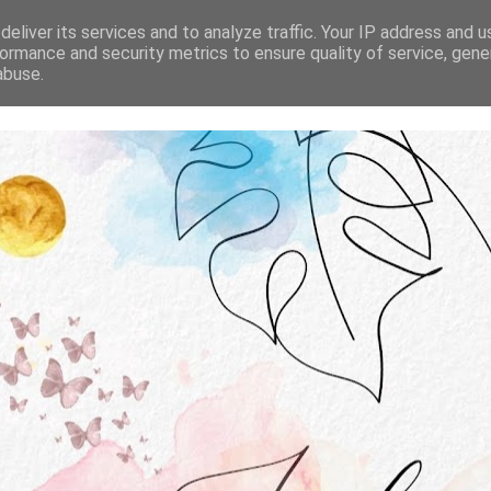
STRONA GŁÓWNA
O MNIE
WSPÓŁPRACA
eliver its services and to analyze traffic. Your IP address and 
ormance and security metrics to ensure quality of service, gen
abuse.