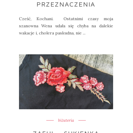
PRZEZNACZENIA
Cześć, Kochani. Ostatnimi czasy moja
szanowna Wena udała się chyba na dalekie
wakacje i, cholera paskudna, nie ...
biżuteria