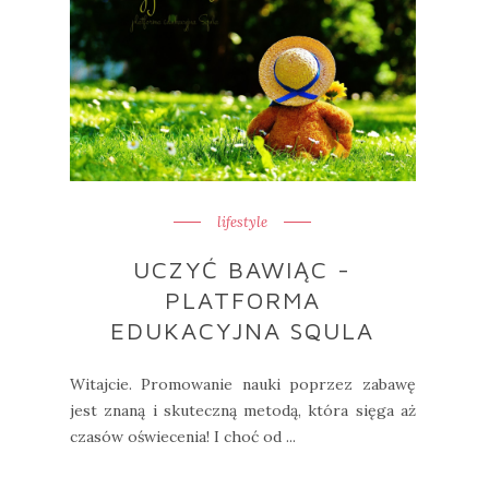
lifestyle
UCZYĆ BAWIĄC -
PLATFORMA
EDUKACYJNA SQULA
Witajcie. Promowanie nauki poprzez zabawę
jest znaną i skuteczną metodą, która sięga aż
czasów oświecenia! I choć od ...