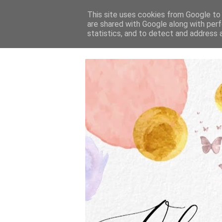
This site uses cookies from Google to d
are shared with Google along with perf
statistics, and to detect and address 