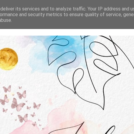
STRONA GŁÓWNA
O MNIE
WSPÓŁPRACA
eliver its services and to analyze traffic. Your IP address and 
ormance and security metrics to ensure quality of service, gen
abuse.