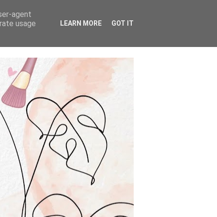
user-agent
erate usage
LEARN MORE
GOT IT