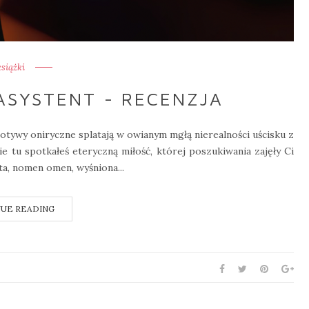
książki
ASYSTENT - RECENZJA
motywy oniryczne splatają w owianym mgłą nierealności uścisku z
ie tu spotkałeś eteryczną miłość, której poszukiwania zajęły Ci
ta, nomen omen, wyśniona...
UE READING