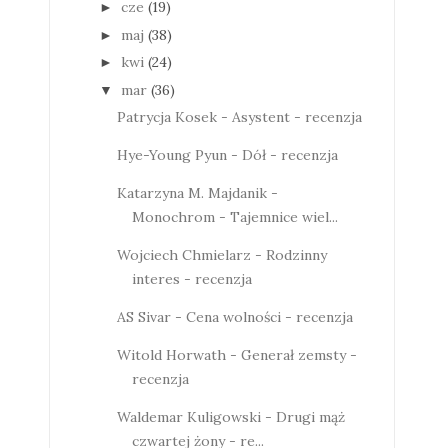
cze
(19)
►
maj
(38)
►
kwi
(24)
►
mar
(36)
▼
Patrycja Kosek - Asystent - recenzja
Hye-Young Pyun - Dół - recenzja
Katarzyna M. Majdanik -
Monochrom - Tajemnice wiel...
Wojciech Chmielarz - Rodzinny
interes - recenzja
AS Sivar - Cena wolności - recenzja
Witold Horwath - Generał zemsty -
recenzja
Waldemar Kuligowski - Drugi mąż
czwartej żony - re...