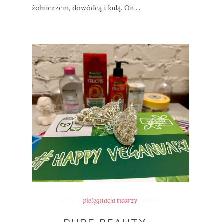
żołnierzem, dowódcą i kulą. On ...
pielęgnacja twarzy
PURE BEAUTY -