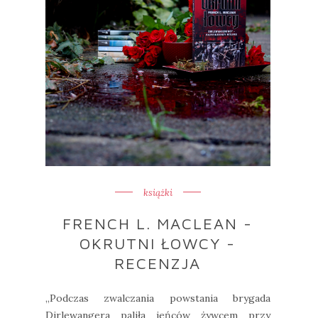
książki
FRENCH L. MACLEAN -
OKRUTNI ŁOWCY -
RECENZJA
„Podczas zwalczania powstania brygada
Dirlewangera paliła jeńców żywcem przy