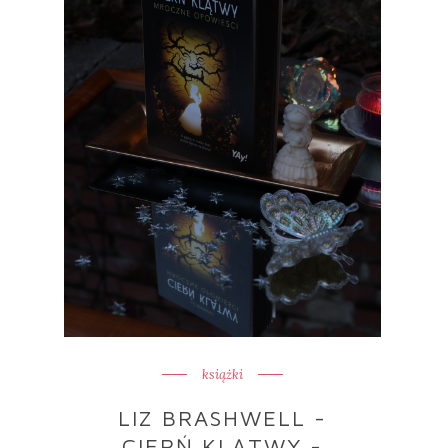
książki
LIZ BRASHWELL -
CIERŃ KLĄTWY -