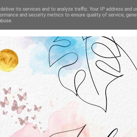
STRONA GŁÓWNA
O MNIE
WSPÓŁPRACA
eliver its services and to analyze traffic. Your IP address and 
ormance and security metrics to ensure quality of service, gen
abuse.