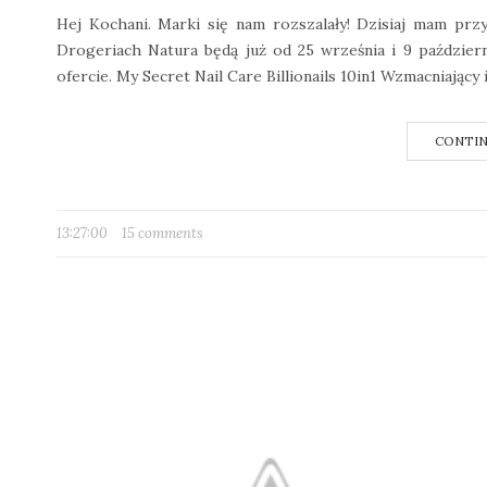
Hej Kochani. Marki się nam rozszalały! Dzisiaj mam p
Drogeriach Natura będą już od 25 września i 9 październ
ofercie. My Secret Nail Care Billionails 10in1 Wzmacniający i
CONTIN
13:27:00
15 comments