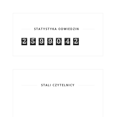
STATYSTYKA ODWIEDZIN
2
5
9
9
0
4
2
STALI CZYTELNICY