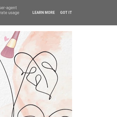
user-agent
erate usage
LEARN MORE
GOT IT