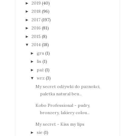
2019
(40)
►
2018
(96)
►
2017
(197)
►
2016
(81)
►
2015
(8)
►
2014
(18)
▼
gru
(1)
►
lis
(1)
►
paź
(1)
►
wrz
(3)
▼
My secret odżywki do paznokci,
paletka natural beu...
Kobo Professional - pudry,
bronzery, lakiery colou...
My secret - Kiss my lips
sie
(1)
►