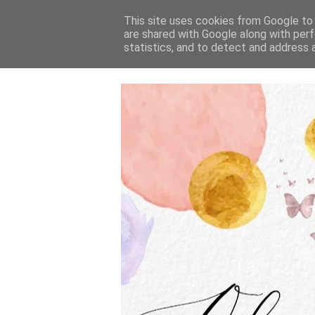
This site uses cookies from Google to d
are shared with Google along with perf
statistics, and to detect and address 