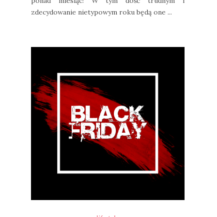
ponad miesiąc! W tym dość trudnym i
zdecydowanie nietypowym roku będą one ...