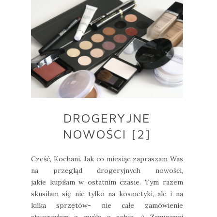
DROGERYJNE
NOWOŚCI [2]
Cześć, Kochani. Jak co miesiąc zapraszam Was
na przegląd drogeryjnych nowości,
jakie kupiłam w ostatnim czasie. Tym razem
skusiłam się nie tylko na kosmetyki, ale i na
kilka sprzętów- nie całe zamówienie
stworzyłam z myślą o sobie. ;) Zazwyczaj