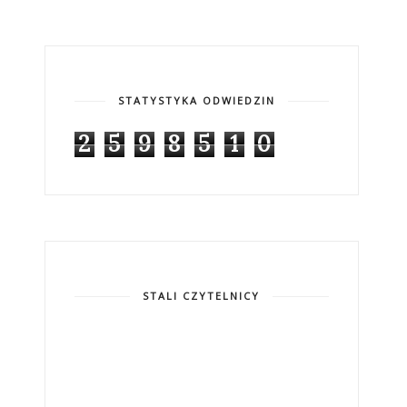
STATYSTYKA ODWIEDZIN
2
5
9
8
5
1
0
STALI CZYTELNICY