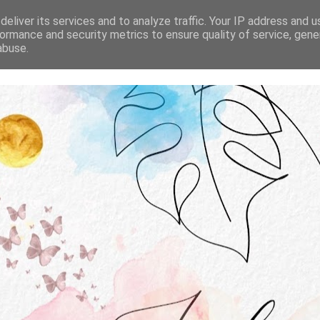
STRONA GŁÓWNA
O MNIE
WSPÓŁPRACA
eliver its services and to analyze traffic. Your IP address and 
ormance and security metrics to ensure quality of service, gen
abuse.