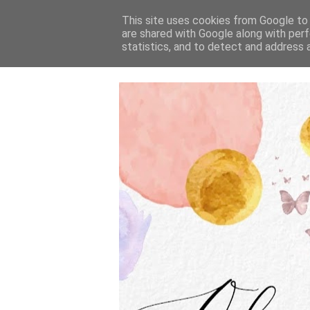
This site uses cookies from Google to d
are shared with Google along with perf
statistics, and to detect and address 