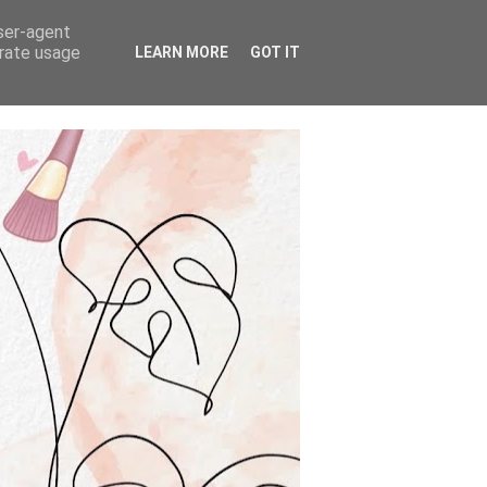
user-agent
erate usage
LEARN MORE
GOT IT