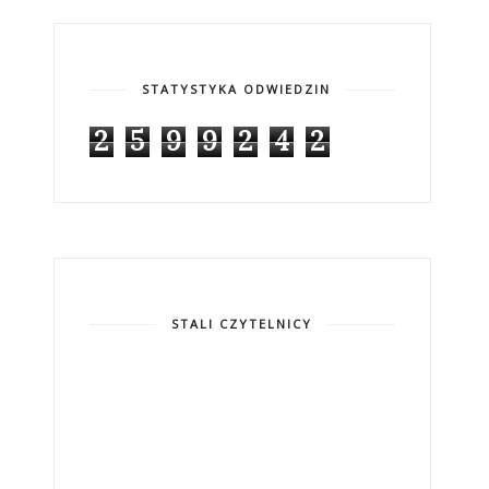
STATYSTYKA ODWIEDZIN
2
5
9
9
2
4
2
STALI CZYTELNICY