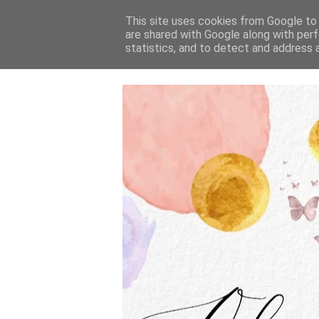
This site uses cookies from Google to d
are shared with Google along with perf
statistics, and to detect and address 