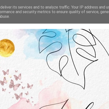
STRONA GŁÓWNA
O MNIE
WSPÓŁPRACA
eliver its services and to analyze traffic. Your IP address and 
ormance and security metrics to ensure quality of service, gen
abuse.