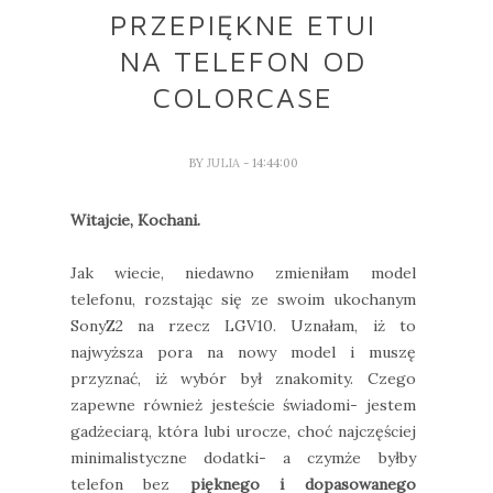
PRZEPIĘKNE ETUI
NA TELEFON OD
COLORCASE
BY
JULIA
- 14:44:00
Witajcie, Kochani.
Jak wiecie, niedawno zmieniłam model
telefonu, rozstając się ze swoim ukochanym
SonyZ2 na rzecz LGV10. Uznałam, iż to
najwyższa pora na nowy model i muszę
przyznać, iż wybór był znakomity. Czego
zapewne również jesteście świadomi- jestem
gadżeciarą, która lubi urocze, choć najczęściej
minimalistyczne dodatki- a czymże byłby
telefon bez
pięknego i dopasowanego