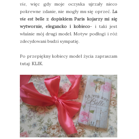
vie
, więc gdy moje oczyska ujrzały nieco
pokrewne zdanie, nie mogły mu się oprzeć.
La
vie est belle
z dopiskiem Paris kojarzy mi się
wytwornie, elegancko i kobieco
- i taki jest
właśnie mój drugi model. Motyw podłogi i róż
zdecydowani budzi sympatię.
Po przepiękny kobiecy model życia zapraszam
tutaj:
KLIK
.