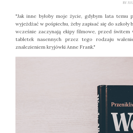
BY
JU
"Jak inne byłoby moje życie, gdybym lata temu 
wyjeżdżać w pośpiechu, żeby zapisać się do szkoły 
wcześnie zaczynają ekipy filmowe, przed świtem
tabletek nasennych przez tego rodzaju waleni
znalezieniem kryjówki Anne Frank."