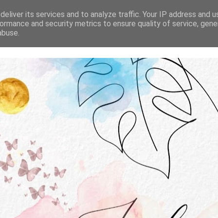
STRONA GŁÓWNA
O MNIE
WSPÓŁPRACA
eliver its services and to analyze traffic. Your IP address and 
ormance and security metrics to ensure quality of service, gen
abuse.