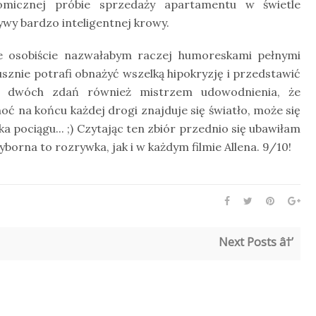
omicznej próbie sprzedaży apartamentu w świetle
ktywy bardzo inteligentnej krowy.
tóre osobiście nazwałabym raczej humoreskami pełnymi
sznie potrafi obnażyć wszelką hipokryzję i przedstawić
ez dwóch zdań również mistrzem udowodnienia, że
hoć na końcu każdej drogi znajduje się światło, może się
pociągu... ;) Czytając ten zbiór przednio się ubawiłam
borna to rozrywka, jak i w każdym filmie Allena. 9/10!
Next Posts â†’