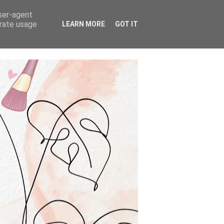
user-agent
erate usage
LEARN MORE
GOT IT