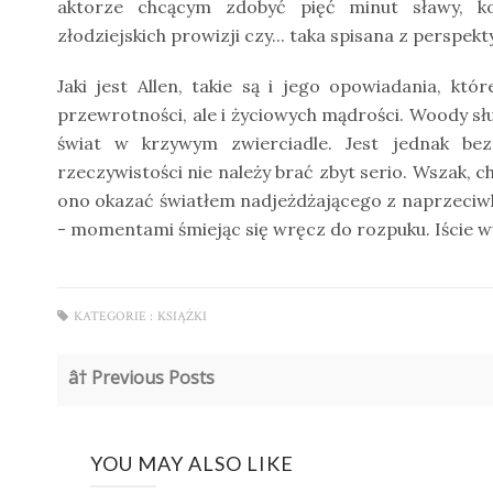
aktorze chcącym zdobyć pięć minut sławy, k
złodziejskich prowizji czy... taka spisana z perspe
Jaki jest Allen, takie są i jego opowiadania, k
przewrotności, ale i życiowych mądrości. Woody słu
świat w krzywym zwierciadle. Jest jednak b
rzeczywistości nie należy brać zbyt serio. Wszak, c
ono okazać światłem nadjeżdżającego z naprzeciwka 
- momentami śmiejąc się wręcz do rozpuku. Iście wy
KATEGORIE :
KSIĄŻKI
â† Previous Posts
YOU MAY ALSO LIKE