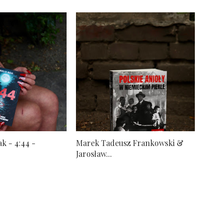
k - 4:44 -
Marek Tadeusz Frankowski &
Jarosław...