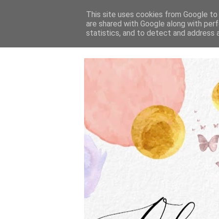
This site uses cookies from Google to d
are shared with Google along with perf
statistics, and to detect and address 