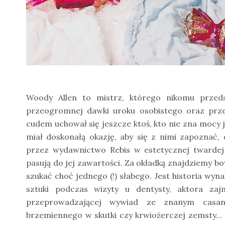
Woody Allen to mistrz, którego nikomu przeds
przeogromnej dawki uroku osobistego oraz przed
cudem uchował się jeszcze ktoś, kto nie zna mocy 
miał doskonałą okazję, aby się z nimi zapoznać, 
przez wydawnictwo Rebis w estetycznej twardej
pasują do jej zawartości. Za okładką znajdziemy b
szukać choć jednego (!) słabego. Jest historia wyn
sztuki podczas wizyty u dentysty, aktora zaj
przeprowadzającej wywiad ze znanym casan
brzemiennego w skutki czy krwiożerczej zemsty..