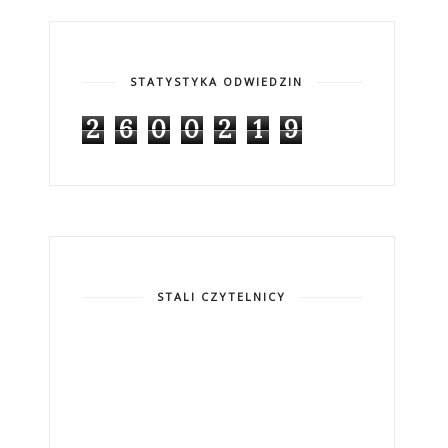
STATYSTYKA ODWIEDZIN
2
6
0
0
2
1
9
STALI CZYTELNICY