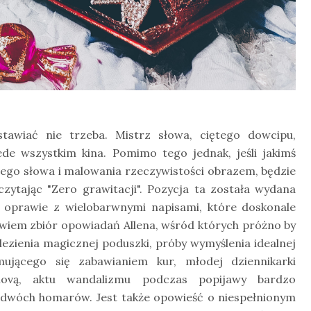
tawiać nie trzeba. Mistrz słowa, ciętego dowcipu,
e wszystkim kina. Pomimo tego jednak, jeśli jakimś
jego słowa i malowania rzeczywistości obrazem, będzie
czytając "Zero grawitacji". Pozycja ta została wydana
 oprawie z wielobarwnymi napisami, które doskonale
owiem zbiór opowiadań Allena, wśród których próżno by
alezienia magicznej poduszki, próby wymyślenia idealnej
mującego się zabawianiem kur, młodej dziennikarki
ovą, aktu wandalizmu podczas popijawy bardzo
. dwóch homarów. Jest także opowieść o niespełnionym