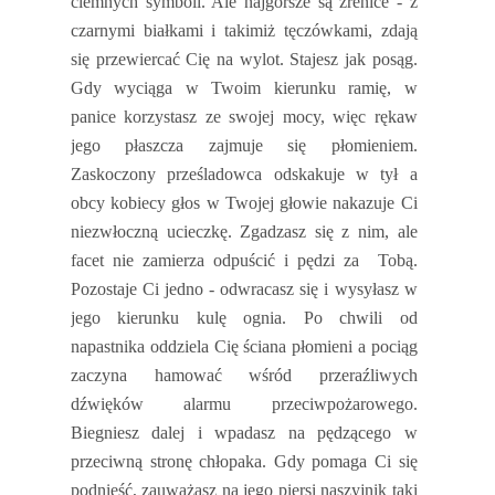
ciemnych symboli. Ale najgorsze są źrenice - z
czarnymi białkami i takimiż tęczówkami, zdają
się przewiercać Cię na wylot. Stajesz jak posąg.
Gdy wyciąga w Twoim kierunku ramię, w
panice korzystasz ze swojej mocy, więc rękaw
jego płaszcza zajmuje się płomieniem.
Zaskoczony prześladowca odskakuje w tył a
obcy kobiecy głos w Twojej głowie nakazuje Ci
niezwłoczną ucieczkę. Zgadzasz się z nim, ale
facet nie zamierza odpuścić i pędzi za
Tobą.
Pozostaje Ci jedno - odwracasz się i wysyłasz w
jego kierunku kulę ognia. Po chwili od
napastnika oddziela Cię ściana płomieni a pociąg
zaczyna hamować wśród przeraźliwych
dźwięków alarmu przeciwpożarowego.
Biegniesz dalej i wpadasz na pędzącego w
przeciwną stronę chłopaka. Gdy pomaga Ci się
podnieść, zauważasz na jego piersi naszyjnik taki