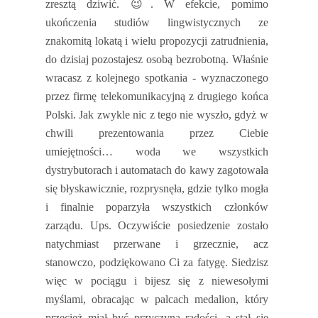
zresztą dziwić.
😉
. W efekcie, pomimo
ukończenia studiów lingwistycznych ze
znakomitą lokatą i wielu propozycji zatrudnienia,
do dzisiaj pozostajesz osobą bezrobotną. Właśnie
wracasz z kolejnego spotkania - wyznaczonego
przez firmę telekomunikacyjną z drugiego końca
Polski. Jak zwykle nic z tego nie wyszło, gdyż w
chwili prezentowania przez Ciebie
umiejętności… woda we wszystkich
dystrybutorach i automatach do kawy zagotowała
się błyskawicznie, rozprysnęła, gdzie tylko mogła
i finalnie poparzyła wszystkich członków
zarządu. Ups. Oczywiście posiedzenie zostało
natychmiast przerwane i grzecznie, acz
stanowczo, podziękowano Ci za fatygę. Siedzisz
więc w pociągu i bijesz się z niewesołymi
myślami, obracając w palcach medalion, który
przecież miał być przyczyną radości, a stał się