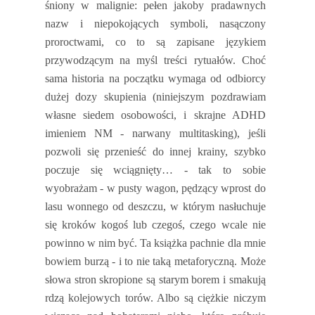
śniony w malignie: pełen jakoby pradawnych
nazw i niepokojących symboli, nasączony
proroctwami, co to są zapisane językiem
przywodzącym na myśl treści rytuałów. Choć
sama historia na początku wymaga od odbiorcy
dużej dozy skupienia (niniejszym pozdrawiam
własne siedem osobowości, i skrajne ADHD
imieniem NM - narwany multitasking), jeśli
pozwoli się przenieść do innej krainy, szybko
poczuje się wciągnięty… - tak to sobie
wyobrażam - w pusty wagon, pędzący wprost do
lasu wonnego od deszczu, w którym nasłuchuje
się kroków kogoś lub czegoś, czego wcale nie
powinno w nim być. Ta książka pachnie dla mnie
bowiem burzą - i to nie taką metaforyczną. Może
słowa stron skropione są starym borem i smakują
rdzą kolejowych torów. Albo są ciężkie niczym