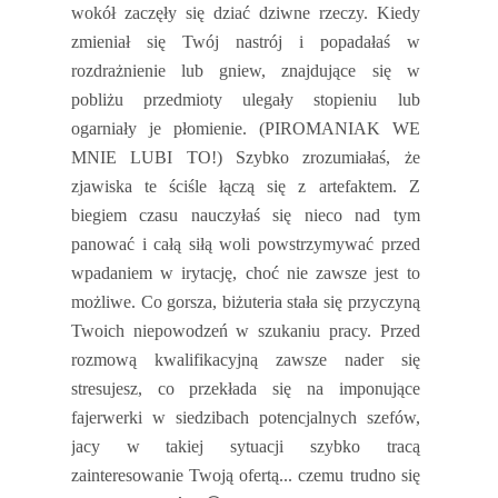
wokół zaczęły się dziać dziwne rzeczy. Kiedy
zmieniał się Twój nastrój i popadałaś w
rozdrażnienie lub gniew, znajdujące się w
pobliżu przedmioty ulegały stopieniu lub
ogarniały je płomienie. (PIROMANIAK WE
MNIE LUBI TO!) Szybko zrozumiałaś, że
zjawiska te ściśle łączą się z artefaktem. Z
biegiem czasu nauczyłaś się nieco nad tym
panować i całą siłą woli powstrzymywać przed
wpadaniem w irytację, choć nie zawsze jest to
możliwe. Co gorsza, biżuteria stała się przyczyną
Twoich niepowodzeń w szukaniu pracy. Przed
rozmową kwalifikacyjną zawsze nader się
stresujesz, co przekłada się na imponujące
fajerwerki w siedzibach potencjalnych szefów,
jacy w takiej sytuacji szybko tracą
zainteresowanie Twoją ofertą... czemu trudno się