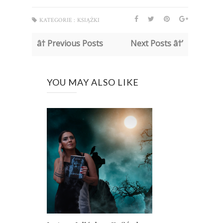
KATEGORIE :
KSIĄŻKI
â† Previous Posts
Next Posts â†’
YOU MAY ALSO LIKE