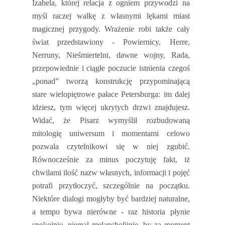
Izabela, której relacja z ogniem przywodzi na
myśl raczej walkę z własnymi lękami miast
magicznej przygody. Wrażenie robi także cały
świat przedstawiony - Powiernicy, Herre,
Nerruny, Nieśmiertelni, dawne wojny, Rada,
przepowiednie i ciągłe poczucie istnienia czegoś
„ponad” tworzą konstrukcję przypominającą
stare wielopiętrowe pałace Petersburga: im dalej
idziesz, tym więcej ukrytych drzwi znajdujesz.
Widać, że Pisarz wymyślił rozbudowaną
mitologię uniwersum i momentami celowo
pozwala czytelnikowi się w niej zgubić.
Równocześnie za minus poczytuję fakt, iż
chwilami ilość nazw własnych, informacji i pojęć
potrafi przytłoczyć, szczególnie na początku.
Niektóre dialogi mogłyby być bardziej naturalne,
a tempo bywa nierówne - raz historia płynie
spokojnie, niemal melancholijnie, by za moment