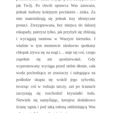
jak Twój. Po chwili oprawca Was zauważa,
jednak trafiony kolejnym pociskiem - znika. Za
nim materializują się jednak trzy identyczne
postaci.
Zrezygnowana, bez miejsca do dalszej
eskapady, patrzysz tylko, jak przybyli się zbliżają
i wyciągają ramiona w Waszym kierunku. I
właśnie w tym momencie niedawno spotkany
chłopak zrywa się na nogi i… staje się coś, czego
zupełnie się nie spodziewałaś. Gdy
wyprostowany wyciąga przed siebie dłonie, cała
woda pochodząca ze zraszaczy i zalegająca na
podłodze skupia się wokół jego sylwetki,
tworząc coś w rodzaju tarczy, zaś po ścianach
zaczynają się rozchodzić kryształki lodu.
Niewiele się namyślając, kreujesz dodatkowo
ścianę ognia i pod taką osłoną oddzielającą Was