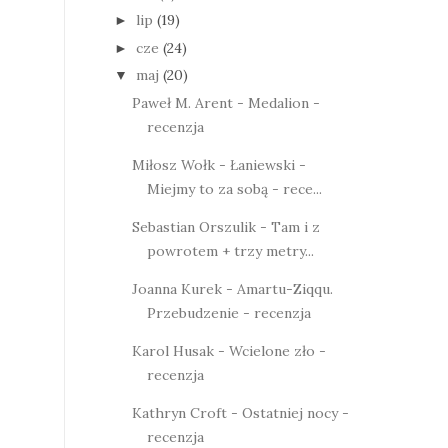
lip
(19)
►
cze
(24)
►
maj
(20)
▼
Paweł M. Arent - Medalion -
recenzja
Miłosz Wołk - Łaniewski -
Miejmy to za sobą - rece...
Sebastian Orszulik - Tam i z
powrotem + trzy metry...
Joanna Kurek - Amartu-Ziqqu.
Przebudzenie - recenzja
Karol Husak - Wcielone zło -
recenzja
Kathryn Croft - Ostatniej nocy -
recenzja