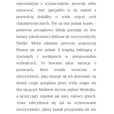
najważniejsze z wyznaczników, pozwolę sobie
zarysować, choć specjaliści w tej materii z
pewnością dodaliby o wiele więcej cech
charakterystycznych. Nie na tym jednak koniec -
ponieważ początkowo fabuła przystaje do low
fantasy (okoliczności zbliżone do rzeczywistych).
Nieźle! Moim zdaniem pierwsza propozycja
Pisarza nie jest jednak li książką traktującą o
żywiołach i uwikłanych w przepowiednie
wybrańcach. To bowiem także narracja o
postaciach, które zostały wrzucone w
rzeczywistość, jaka okazuje się ich przerastać, na
skutek czego pożądana przez wielu magia nie
lśni nęcącym blaskiem niczym piękna błyskotka,
a raczej ciąży zupełnie jak stary, rodowy grzech.
Autor zdecydował się zaś na wykreowanie
rzeczywistości, jakiej kształt przypomina mi sen