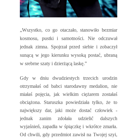
„Wszystko, co go otaczało, stanowiło bezmiar
kosmosu, pustki i samotności. Nie odczuwał
jednak zimna. Spojrzał przed siebie i zobaczył
sunącą w jego kierunku wysoką postać, ubraną
w srebrne szaty i dzierżącą laskę.”
Gdy w dniu dwudziestych trzecich urodzin
otrzymałaś od babci starodawny medalion, nie
miałaś pojęcia, jak wielkim ciężarem zostałaś
obciążona. Staruszka powiedziała tylko, że to
największy dar, jaki może dostać człowiek -
jednak zanim zdołała udzielić dalszych
wyjaśnień, zapadła w śpiączkę i wkrótce zmarła.
Od chwili, gdy przedmiot zawisł na Twojej szyi,