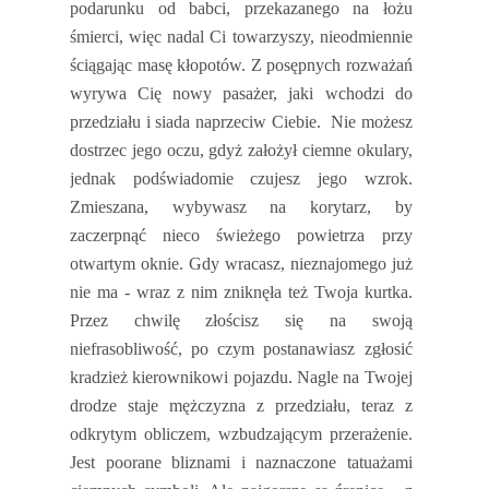
podarunku od babci, przekazanego na łożu
śmierci, więc nadal Ci towarzyszy, nieodmiennie
ściągając masę kłopotów. Z posępnych rozważań
wyrywa Cię nowy pasażer, jaki wchodzi do
przedziału i siada naprzeciw Ciebie.
Nie możesz
dostrzec jego oczu, gdyż założył ciemne okulary,
jednak podświadomie czujesz jego wzrok.
Zmieszana, wybywasz na korytarz, by
zaczerpnąć nieco świeżego powietrza przy
otwartym oknie. Gdy wracasz, nieznajomego już
nie ma - wraz z nim zniknęła też Twoja kurtka.
Przez chwilę złościsz się na swoją
niefrasobliwość, po czym postanawiasz zgłosić
kradzież kierownikowi pojazdu. Nagle na Twojej
drodze staje mężczyzna z przedziału, teraz z
odkrytym obliczem, wzbudzającym przerażenie.
Jest poorane bliznami i naznaczone tatuażami