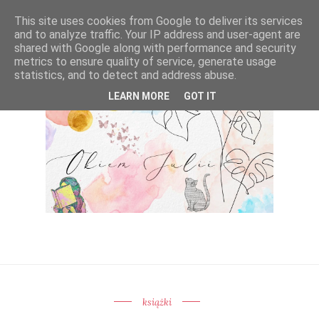
This site uses cookies from Google to deliver its services
and to analyze traffic. Your IP address and user-agent are
shared with Google along with performance and security
metrics to ensure quality of service, generate usage
statistics, and to detect and address abuse.
LEARN MORE
GOT IT
książki