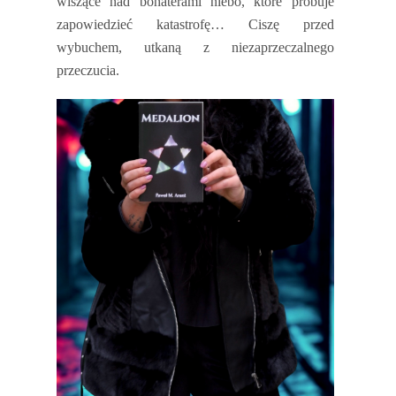
wiszące nad bohaterami niebo, które próbuje
zapowiedzieć katastrofę… Ciszę przed
wybuchem, utkaną z niezaprzeczalnego
przeczucia.