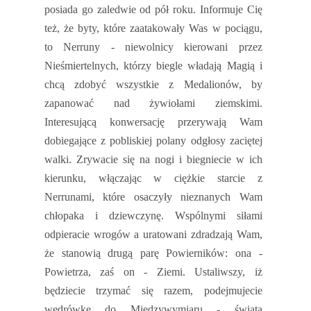
posiada go zaledwie od pół roku. Informuje Cię
też, że byty, które zaatakowały Was w pociągu,
to Nerruny - niewolnicy kierowani przez
Nieśmiertelnych, którzy biegle władają Magią i
chcą zdobyć wszystkie z Medalionów, by
zapanować nad żywiołami ziemskimi.
Interesującą konwersację przerywają Wam
dobiegające z pobliskiej polany odgłosy zaciętej
walki. Zrywacie się na nogi i biegniecie w ich
kierunku, włączając w ciężkie starcie z
Nerrunami, które osaczyły nieznanych Wam
chłopaka i dziewczynę. Wspólnymi siłami
odpieracie wrogów a uratowani zdradzają Wam,
że stanowią drugą parę Powierników: ona -
Powietrza, zaś on - Ziemi. Ustaliwszy, iż
będziecie trzymać się razem, podejmujecie
wędrówkę do Międzywymiaru - świata