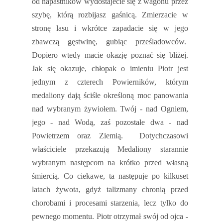
od napastników wydostajecie się z wagonu przez
szybę, którą rozbijasz gaśnicą. Zmierzacie w
stronę lasu i wkrótce zapadacie się w jego
zbawczą gęstwinę, gubiąc prześladowców.
Dopiero wtedy macie okazję poznać się bliżej.
Jak się okazuje, chłopak o imieniu Piotr jest
jednym z czterech Powierników, którym
medaliony dają ściśle określoną moc panowania
nad wybranym żywiołem. Twój - nad Ogniem,
jego - nad Wodą, zaś pozostałe dwa - nad
Powietrzem oraz Ziemią.
Dotychczasowi
właściciele przekazują Medaliony starannie
wybranym następcom na krótko przed własną
śmiercią. Co ciekawe, ta następuje po kilkuset
latach żywota, gdyż talizmany chronią przed
chorobami i procesami starzenia, lecz tylko do
pewnego momentu. Piotr otrzymał swój od ojca -