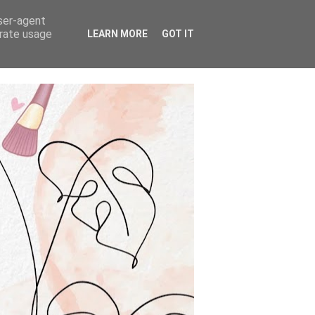
user-agent
erate usage
LEARN MORE
GOT IT