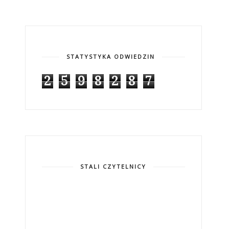
STATYSTYKA ODWIEDZIN
2
5
9
8
2
8
7
STALI CZYTELNICY