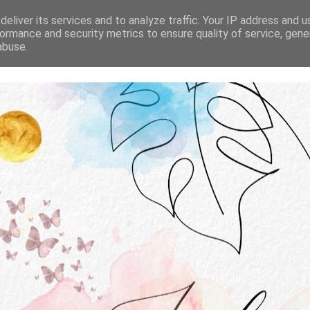
STRONA GŁÓWNA
O MNIE
WSPÓŁPRACA
eliver its services and to analyze traffic. Your IP address and 
ormance and security metrics to ensure quality of service, gen
abuse.