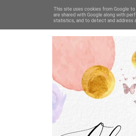
This site uses cookies from Google to d
are shared with Google along with perf
statistics, and to detect and address 