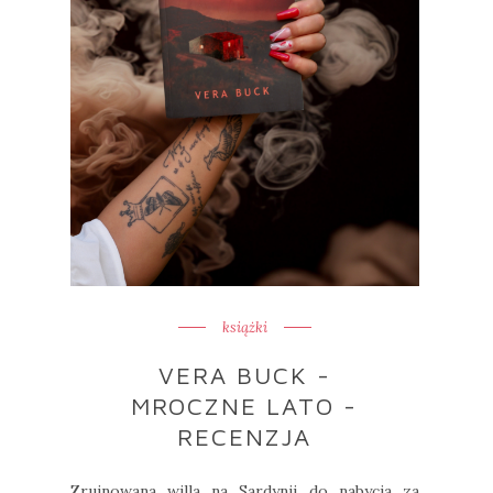
książki
VERA BUCK -
MROCZNE LATO -
RECENZJA
Zrujnowana willa na Sardynii do nabycia za