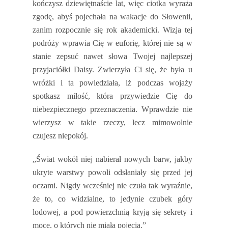
kończysz dziewiętnaście lat, więc ciotka wyraża
zgodę, abyś pojechała na wakacje do Słowenii,
zanim rozpocznie się rok akademicki. Wizja tej
podróży wprawia Cię w euforię, której nie są w
stanie zepsuć nawet słowa Twojej najlepszej
przyjaciółki Daisy. Zwierzyła Ci się, że była u
wróżki i ta powiedziała, iż podczas wojaży
spotkasz miłość, która przywiedzie Cię do
niebezpiecznego przeznaczenia. Wprawdzie nie
wierzysz w takie rzeczy, lecz mimowolnie
czujesz niepokój.
„Świat wokół niej nabierał nowych barw, jakby
ukryte warstwy powoli odsłaniały się przed jej
oczami. Nigdy wcześniej nie czuła tak wyraźnie,
że to, co widzialne, to jedynie czubek góry
lodowej, a pod powierzchnią kryją się sekrety i
moce, o których nie miała pojęcia.”