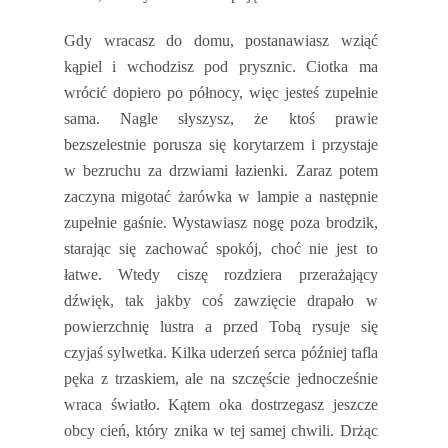
Gdy wracasz do domu, postanawiasz wziąć
kąpiel i wchodzisz pod prysznic. Ciotka ma
wrócić dopiero po północy, więc jesteś zupełnie
sama. Nagle słyszysz, że ktoś prawie
bezszelestnie porusza się korytarzem i przystaje
w bezruchu za drzwiami łazienki. Zaraz potem
zaczyna migotać żarówka w lampie a następnie
zupełnie gaśnie. Wystawiasz nogę poza brodzik,
starając się zachować spokój, choć nie jest to
łatwe. Wtedy ciszę rozdziera przerażający
dźwięk, tak jakby coś zawzięcie drapało w
powierzchnię lustra a przed Tobą rysuje się
czyjaś sylwetka. Kilka uderzeń serca później tafla
pęka z trzaskiem, ale na szczęście jednocześnie
wraca światło. Kątem oka dostrzegasz jeszcze
obcy cień, który znika w tej samej chwili. Drżąc