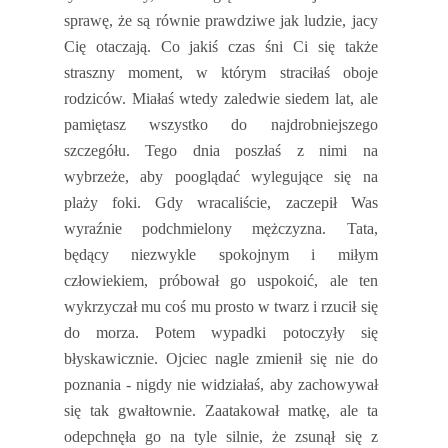
sprawę, że są równie prawdziwe jak ludzie, jacy
Cię otaczają. Co jakiś czas śni Ci się także
straszny moment, w którym straciłaś oboje
rodziców. Miałaś wtedy zaledwie siedem lat, ale
pamiętasz wszystko do najdrobniejszego
szczegółu. Tego dnia poszłaś z nimi na
wybrzeże, aby pooglądać wylegujące się na
plaży foki. Gdy wracaliście, zaczepił Was
wyraźnie podchmielony mężczyzna. Tata,
będący niezwykle spokojnym i miłym
człowiekiem, próbował go uspokoić, ale ten
wykrzyczał mu coś mu prosto w twarz i rzucił się
do morza. Potem wypadki potoczyły się
błyskawicznie. Ojciec nagle zmienił się nie do
poznania - nigdy nie widziałaś, aby zachowywał
się tak gwałtownie. Zaatakował matkę, ale ta
odepchnęła go na tyle silnie, że zsunął się z