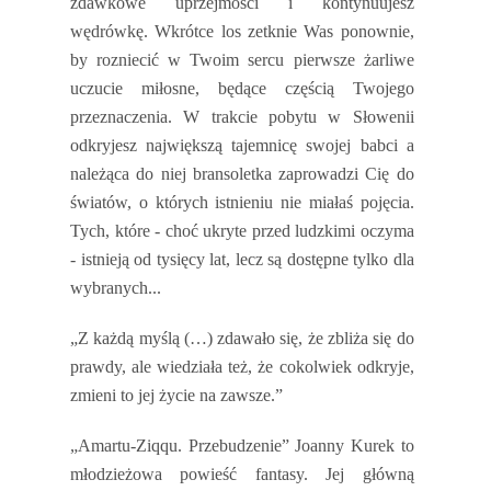
zdawkowe uprzejmości i kontynuujesz
wędrówkę. Wkrótce los zetknie Was ponownie,
by rozniecić w Twoim sercu pierwsze żarliwe
uczucie miłosne, będące częścią Twojego
przeznaczenia. W trakcie pobytu w Słowenii
odkryjesz największą tajemnicę swojej babci a
należąca do niej bransoletka zaprowadzi Cię do
światów, o których istnieniu nie miałaś pojęcia.
Tych, które - choć ukryte przed ludzkimi oczyma
- istnieją od tysięcy lat, lecz są dostępne tylko dla
wybranych...
„Z każdą myślą (…) zdawało się, że zbliża się do
prawdy, ale wiedziała też, że cokolwiek odkryje,
zmieni to jej życie na zawsze.”
„Amartu-Ziqqu. Przebudzenie” Joanny Kurek to
młodzieżowa powieść fantasy. Jej główną