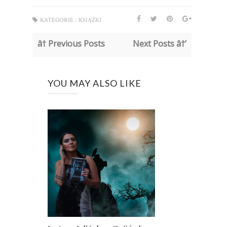
KATEGORIE :
KSIĄŻKI
â† Previous Posts
Next Posts â†’
YOU MAY ALSO LIKE