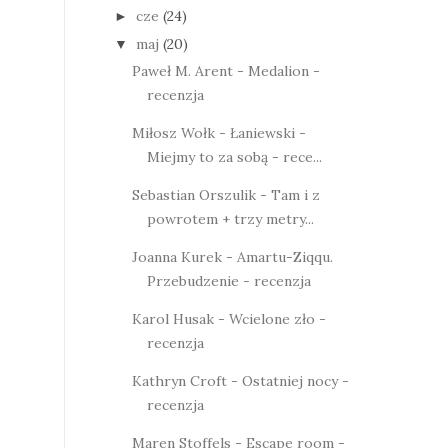
cze
(24)
►
maj
(20)
▼
Paweł M. Arent - Medalion -
recenzja
Miłosz Wołk - Łaniewski -
Miejmy to za sobą - rece...
Sebastian Orszulik - Tam i z
powrotem + trzy metry...
Joanna Kurek - Amartu-Ziqqu.
Przebudzenie - recenzja
Karol Husak - Wcielone zło -
recenzja
Kathryn Croft - Ostatniej nocy -
recenzja
Maren Stoffels - Escape room -