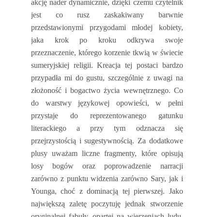
akcję nader dynamicznie, dzięki czemu czytelnik
jest co rusz zaskakiwany barwnie
przedstawionymi przygodami młodej kobiety,
jaka krok po kroku odkrywa swoje
przeznaczenie, którego korzenie tkwią w świecie
sumeryjskiej religii. Kreacja tej postaci bardzo
przypadła mi do gustu, szczególnie z uwagi na
złożoność i bogactwo życia wewnętrznego. Co
do warstwy językowej opowieści, w pełni
przystaje do reprezentowanego gatunku
literackiego a przy tym odznacza się
przejrzystością i sugestywnością. Za dodatkowe
plusy uważam liczne fragmenty, które opisują
losy bogów oraz poprowadzenie narracji
zarówno z punktu widzenia zarówno Sary, jak i
Younga, choć z dominacją tej pierwszej. Jako
największą zaletę poczytuję jednak stworzenie
oryginalnej fabuły, opartej na wierzeniach ludu,