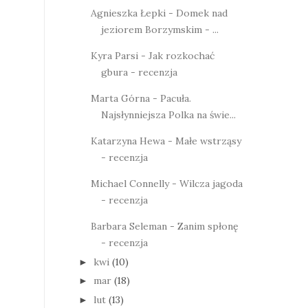
Agnieszka Łepki - Domek nad
jeziorem Borzymskim - ...
Kyra Parsi - Jak rozkochać
gbura - recenzja
Marta Górna - Pacuła.
Najsłynniejsza Polka na świe...
Katarzyna Hewa - Małe wstrząsy
- recenzja
Michael Connelly - Wilcza jagoda
- recenzja
Barbara Seleman - Zanim spłonę
- recenzja
kwi
(10)
►
mar
(18)
►
lut
(13)
►