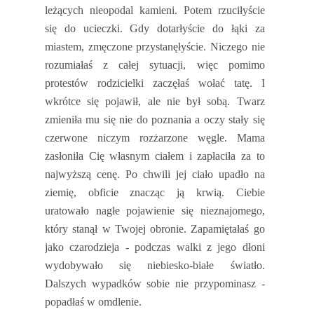
leżących nieopodal kamieni. Potem rzuciłyście
się do ucieczki. Gdy dotarłyście do łąki za
miastem, zmęczone przystanęłyście. Niczego nie
rozumiałaś z całej sytuacji, więc pomimo
protestów rodzicielki zaczęłaś wołać tatę. I
wkrótce się pojawił, ale nie był sobą. Twarz
zmieniła mu się nie do poznania a oczy stały się
czerwone niczym rozżarzone węgle. Mama
zasłoniła Cię własnym ciałem i zapłaciła za to
najwyższą cenę. Po chwili jej ciało upadło na
ziemię, obficie znacząc ją krwią. Ciebie
uratowało nagłe pojawienie się nieznajomego,
który stanął w Twojej obronie. Zapamiętałaś go
jako czarodzieja - podczas walki z jego dłoni
wydobywało się niebiesko-białe światło.
Dalszych wypadków sobie nie przypominasz -
popadłaś w omdlenie.