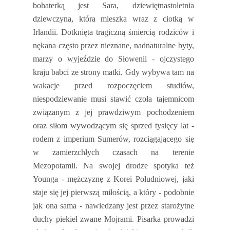
bohaterką jest Sara, dziewiętnastoletnia
dziewczyna, która mieszka wraz z ciotką w
Irlandii. Dotknięta tragiczną śmiercią rodziców i
nękana często przez nieznane, nadnaturalne byty,
marzy o wyjeździe do Słowenii - ojczystego
kraju babci ze strony matki. Gdy wybywa tam na
wakacje przed rozpoczęciem studiów,
niespodziewanie musi stawić czoła tajemnicom
związanym z jej prawdziwym pochodzeniem
oraz siłom wywodzącym się sprzed tysięcy lat -
rodem z imperium Sumerów, rozciągającego się
w zamierzchłych czasach na terenie
Mezopotamii. Na swojej drodze spotyka też
Younga - mężczyznę z Korei Południowej, jaki
staje się jej pierwszą miłością, a który - podobnie
jak ona sama - nawiedzany jest przez starożytne
duchy piekieł zwane Mojrami. Pisarka prowadzi