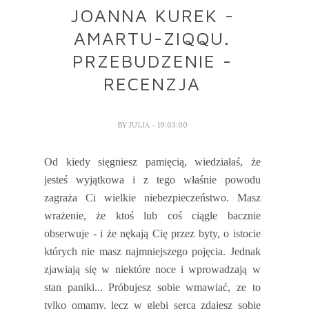
JOANNA KUREK -
AMARTU-ZIQQU.
PRZEBUDZENIE -
RECENZJA
BY
JULIA
- 19:03:00
Od kiedy sięgniesz pamięcią, wiedziałaś, że
jesteś wyjątkowa i z tego właśnie powodu
zagraża Ci wielkie niebezpieczeństwo. Masz
wrażenie, że ktoś lub coś ciągle bacznie
obserwuje - i że nękają Cię przez byty, o istocie
których nie masz najmniejszego pojęcia. Jednak
zjawiają się w niektóre noce i wprowadzają w
stan paniki... Próbujesz sobie wmawiać, ze to
tylko omamy, lecz w głębi serca zdajesz sobie