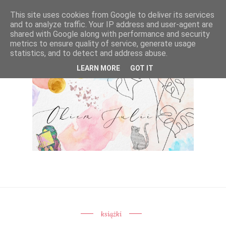
This site uses cookies from Google to deliver its services
and to analyze traffic. Your IP address and user-agent are
shared with Google along with performance and security
metrics to ensure quality of service, generate usage
statistics, and to detect and address abuse.
LEARN MORE
GOT IT
książki