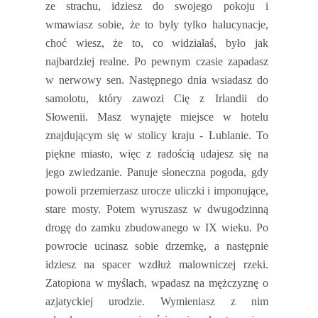
ze strachu, idziesz do swojego pokoju i
wmawiasz sobie, że to były tylko halucynacje,
choć wiesz, że to, co widziałaś, było jak
najbardziej realne. Po pewnym czasie zapadasz
w nerwowy sen. Następnego dnia wsiadasz do
samolotu, który zawozi Cię z Irlandii do
Słowenii. Masz wynajęte miejsce w hotelu
znajdującym się w stolicy kraju - Lublanie. To
piękne miasto, więc z radością udajesz się na
jego zwiedzanie. Panuje słoneczna pogoda, gdy
powoli przemierzasz urocze uliczki i imponujące,
stare mosty. Potem wyruszasz w dwugodzinną
drogę do zamku zbudowanego w IX wieku. Po
powrocie ucinasz sobie drzemkę, a następnie
idziesz na spacer wzdłuż malowniczej rzeki.
Zatopiona w myślach, wpadasz na mężczyznę o
azjatyckiej urodzie. Wymieniasz z nim