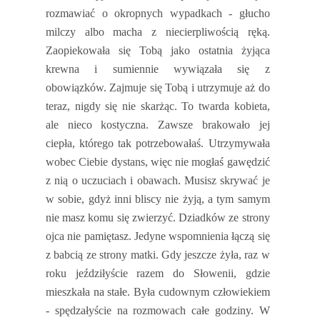
rozmawiać o okropnych wypadkach - głucho
milczy albo macha z niecierpliwością ręką.
Zaopiekowała się Tobą jako ostatnia żyjąca
krewna i sumiennie wywiązała się z
obowiązków. Zajmuje się Tobą i utrzymuje aż do
teraz, nigdy się nie skarżąc. To twarda kobieta,
ale nieco kostyczna. Zawsze brakowało jej
ciepła, którego tak potrzebowałaś. Utrzymywała
wobec Ciebie dystans, więc nie mogłaś gawędzić
z nią o uczuciach i obawach. Musisz skrywać je
w sobie, gdyż inni bliscy nie żyją, a tym samym
nie masz komu się zwierzyć. Dziadków ze strony
ojca nie pamiętasz. Jedyne wspomnienia łączą się
z babcią ze strony matki. Gdy jeszcze żyła, raz w
roku jeździłyście razem do Słowenii, gdzie
mieszkała na stałe. Była cudownym człowiekiem
- spędzałyście na rozmowach całe godziny. W