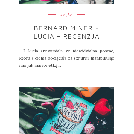
książki
BERNARD MINER -
LUCIA - RECENZJA
„I Lucia zrozumiała, że niewidzialna postać,
która z cienia pociągała za sznurki, manipulując
nim jak marionetką ...