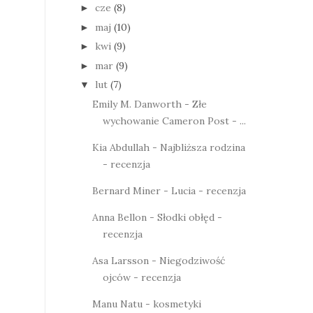
cze
(8)
►
maj
(10)
►
kwi
(9)
►
mar
(9)
►
lut
(7)
▼
Emily M. Danworth - Złe
wychowanie Cameron Post - ...
Kia Abdullah - Najbliższa rodzina
- recenzja
Bernard Miner - Lucia - recenzja
Anna Bellon - Słodki obłęd -
recenzja
Asa Larsson - Niegodziwość
ojców - recenzja
Manu Natu - kosmetyki