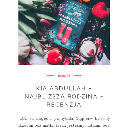
książki
KIA ABDULLAH -
NAJBLIŻSZA RODZINA -
RECENZJA
„Co za tragedia, pomyślała. Najpierw byłyśmy
dziećmi bez matki, teraz jesteśmy matkami bez