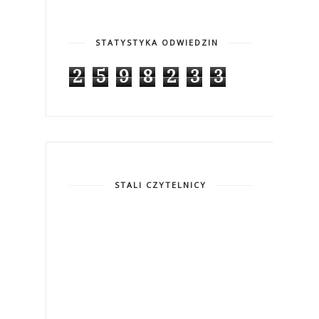
STATYSTYKA ODWIEDZIN
2
5
9
8
2
3
3
STALI CZYTELNICY