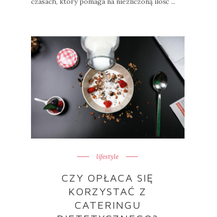
czasach, który pomaga na niezliczoną ilość ...
lifestyle
CZY OPŁACA SIĘ
KORZYSTAĆ Z
CATERINGU