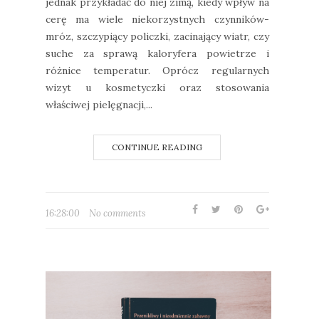
jednak przykładać do niej zimą, kiedy wpływ na
cerę ma wiele niekorzystnych czynników-
mróz, szczypiący policzki, zacinający wiatr, czy
suche za sprawą kaloryfera powietrze i
różnice temperatur. Oprócz regularnych
wizyt u kosmetyczki oraz stosowania
właściwej pielęgnacji,...
CONTINUE READING
16:28:00
No comments