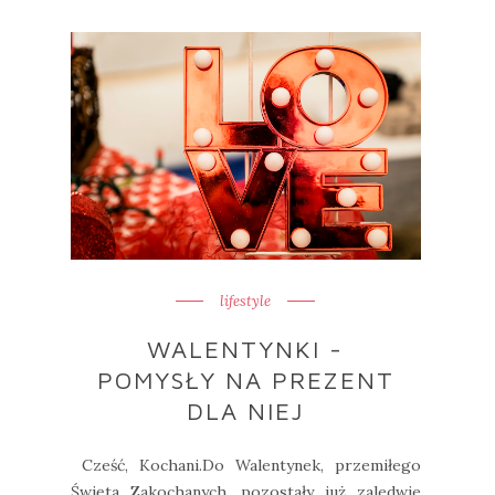
lifestyle
WALENTYNKI -
POMYSŁY NA PREZENT
DLA NIEJ
Cześć, Kochani.Do Walentynek, przemiłego
Święta Zakochanych, pozostały już zaledwie