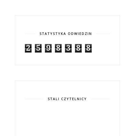
STATYSTYKA ODWIEDZIN
2
5
9
8
3
8
8
STALI CZYTELNICY