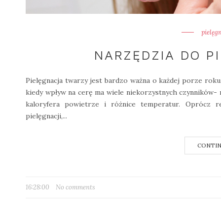
pielęg
NARZĘDZIA DO P
Pielęgnacja twarzy jest bardzo ważna o każdej porze roku
kiedy wpływ na cerę ma wiele niekorzystnych czynników- mr
kaloryfera powietrze i różnice temperatur. Oprócz r
pielęgnacji,...
CONTIN
16:28:00
No comments