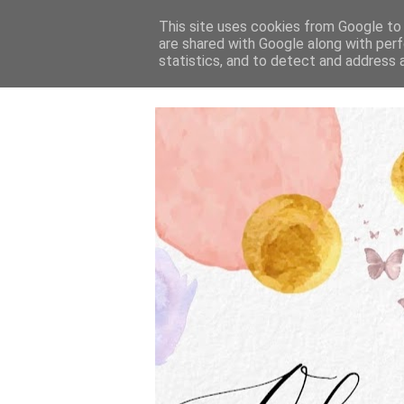
This site uses cookies from Google to d
are shared with Google along with perf
statistics, and to detect and address 