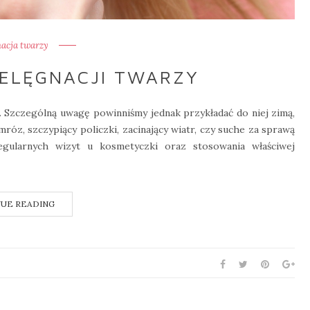
nacja twarzy
IELĘGNACJI TWARZY
. Szczególną uwagę powinniśmy jednak przykładać do niej zimą,
óz, szczypiący policzki, zacinający wiatr, czy suche za sprawą
egularnych wizyt u kosmetyczki oraz stosowania właściwej
UE READING