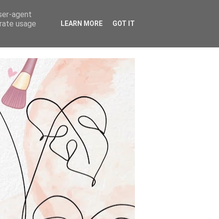
user-agent
erate usage
LEARN MORE
GOT IT