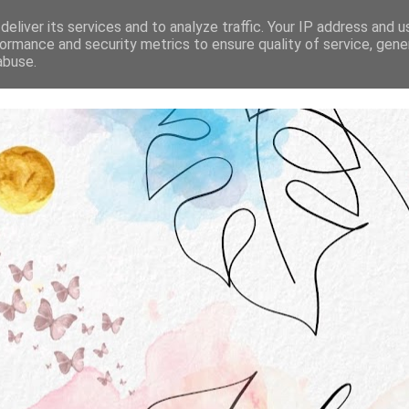
STRONA GŁÓWNA
O MNIE
WSPÓŁPRACA
eliver its services and to analyze traffic. Your IP address and 
ormance and security metrics to ensure quality of service, gen
abuse.