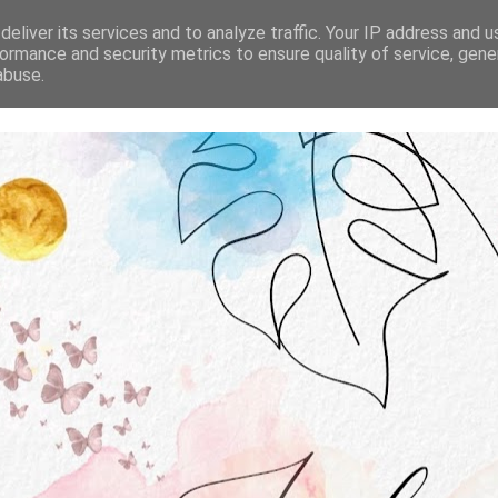
STRONA GŁÓWNA
O MNIE
WSPÓŁPRACA
eliver its services and to analyze traffic. Your IP address and 
ormance and security metrics to ensure quality of service, gen
abuse.