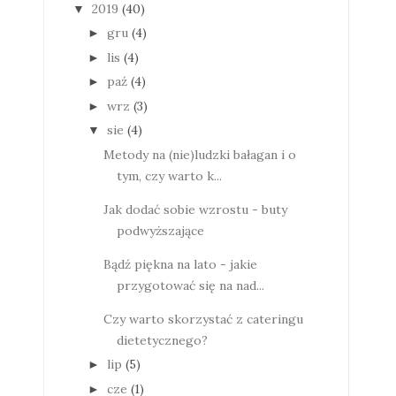
2019
(40)
▼
gru
(4)
►
lis
(4)
►
paź
(4)
►
wrz
(3)
►
sie
(4)
▼
Metody na (nie)ludzki bałagan i o
tym, czy warto k...
Jak dodać sobie wzrostu - buty
podwyższające
Bądź piękna na lato - jakie
przygotować się na nad...
Czy warto skorzystać z cateringu
dietetycznego?
lip
(5)
►
cze
(1)
►