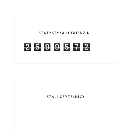
STATYSTYKA ODWIEDZIN
2
5
9
9
5
7
2
STALI CZYTELNICY