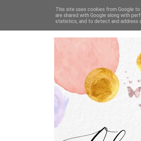
This site uses cookies from Google to d
are shared with Google along with perf
statistics, and to detect and address 