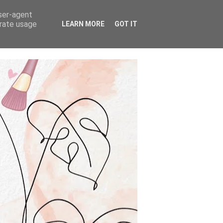
user-agent
erate usage
LEARN MORE
GOT IT