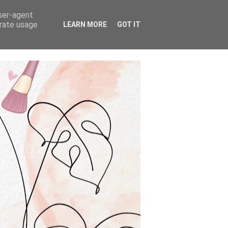
user-agent
erate usage
LEARN MORE
GOT IT