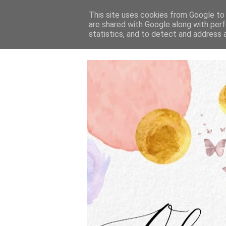
This site uses cookies from Google to d
are shared with Google along with perf
statistics, and to detect and address 