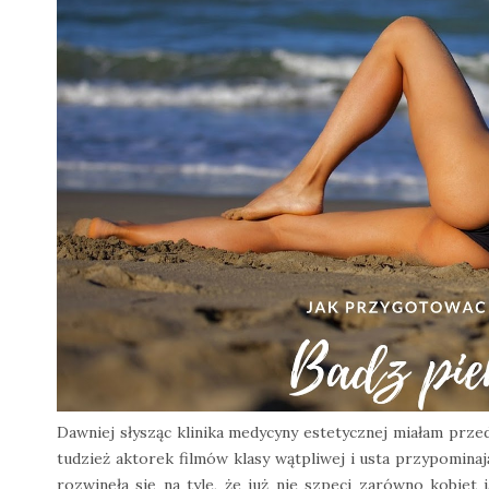
Dawniej słysząc klinika medycyny estetycznej miałam prz
tudzież aktorek filmów klasy wątpliwej i usta przypominają
rozwinęła się na tyle, że już nie szpeci zarówno kobiet 