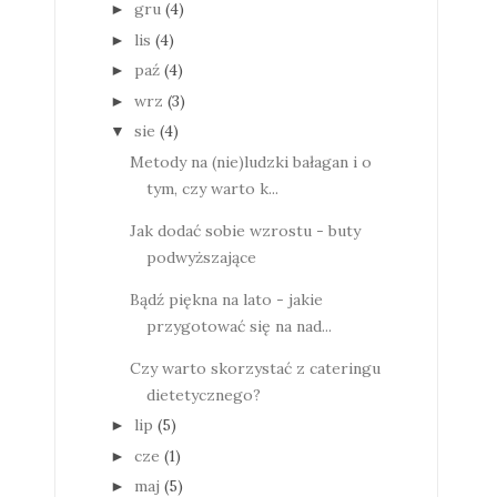
gru
(4)
►
lis
(4)
►
paź
(4)
►
wrz
(3)
►
sie
(4)
▼
Metody na (nie)ludzki bałagan i o
tym, czy warto k...
Jak dodać sobie wzrostu - buty
podwyższające
Bądź piękna na lato - jakie
przygotować się na nad...
Czy warto skorzystać z cateringu
dietetycznego?
lip
(5)
►
cze
(1)
►
maj
(5)
►