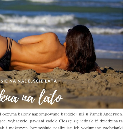
ed oczyma balony napompowane bardziej, niż u Pameli Anderson,
ce, wybaczcie, pawiani zadek. Cieszę się jednak, iż dziedzina ta
jak i mężczyzn, bezmyślnie realizując ich wydumane zachcianki