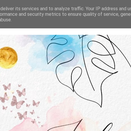
STRONA GŁÓWNA
O MNIE
WSPÓŁPRACA
eliver its services and to analyze traffic. Your IP address and 
ormance and security metrics to ensure quality of service, gen
abuse.