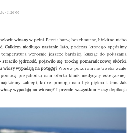
LIA
- 11:26:00
ozkwit wiosny w pełni
. Feeria barw, bezchmurne, błękitne niebo
yć.
Całkiem niedługo nastanie lato
, podczas którego spędzimy
temperatura wzrośnie jeszcze bardziej, kusząc do pokazania
o straciło jędrność, pojawiło się trochę pomarańczowej skórki,
a a włosy wypadają na potęgę?
Wbrew pozorom nie trzeba wcale
Z pomocą przychodzą nam oferta klinik medycyny estetycznej,
 znajdziemy zabiegi, które pomogą nam być piękną latem.
Jak
dy włosy wypadają na wiosnę? I przede wszystkim – czy
depilacja