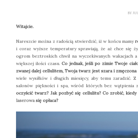
BY
JU
Witajcie.
Nareszcie można z radością stwierdzić, iż w końcu mamy
r
i coraz wyższe temperatury sprawiają, że aż chce się ż
ogrom beztroskich chwil na wyczekiwanych wakacjach a 
większej ilości czasu.
Co jednak, jeśli po zimie Twoje ciał
zwanej dalej cellulitem, Twoja twarz jest szara i zmęczon
wiele wysiłków i długich miesięcy, aby temu zaradzić. 
salonów piękności i spa, wśród których bez wątpienia
oczyścić twarz? Jak pozbyć się cellulitu? Co zrobić, kie
laserowa
się opłaca?