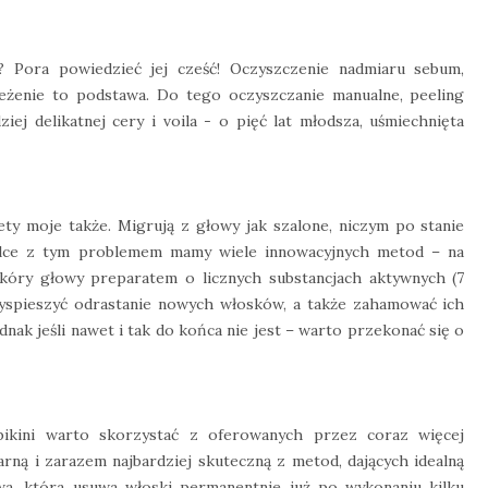
 Pora powiedzieć jej cześć! Oczyszczenie nadmiaru sebum,
ieżenie to podstawa. Do tego oczyszczanie manualne, peeling
iej delikatnej cery i voila - o pięć lat młodsza, uśmiechnięta
ety moje także. Migrują z głowy jak szalone, niczym po stanie
walce z tym problemem mamy wiele innowacyjnych metod – na
skóry głowy preparatem o licznych substancjach aktywnych (7
yspieszyć odrastanie nowych włosków, a także zahamować ich
nak jeśli nawet i tak do końca nie jest – warto przekonać się o
 bikini warto skorzystać z oferowanych przez coraz więcej
arną i zarazem najbardziej skuteczną z metod, dających idealną
rowa, która usuwa włoski permanentnie już po wykonaniu kilku