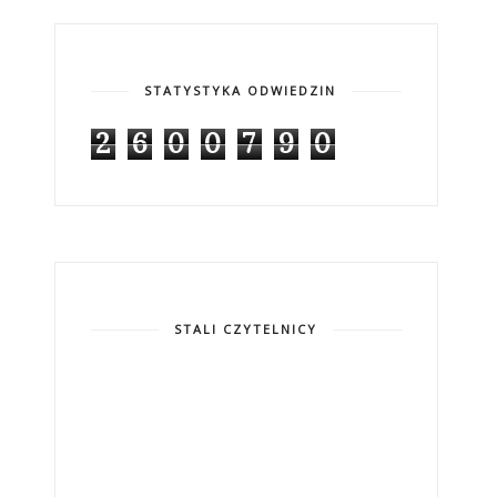
STATYSTYKA ODWIEDZIN
2
6
0
0
7
9
0
STALI CZYTELNICY