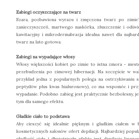
Zabiegi oczyszczające na twarz
Szara, pozbawiona wyrazu i zmęczona twarz po zimie?
zanieczyszczeń, martwego naskórka, złuszczenie i odśw
kawitacyjny i mikrodermabrazja idealna nawet dla najbardz
twarz na lato gotowa.
Zabiegi na wypadające włosy
Włosy większości kobiet po zimie to istna zmora - niest
przebudzenia po zimowej hibernacji. Na szczęście w 
przykład jedna z popularnych polega na ostrzykiwaniu 
peptydów plus kwas hialuronowy), co ma wspomóc i prz
wypadanie. Podobno zabieg jest praktycznie bezbolesny, jed
tym dla samego efektu.
Gładkie ciało to podstawa
Aby cieszyć się idealnie pięknym i gładkim ciałem w
kosmetycznych salonów ofert depilacji. Najbardziej popul
gładkość ciała i długotrwałe efekty jest depilacja lase