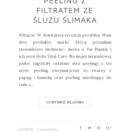
PEELING Z
FILTRATEM ZE
ŚLUZU ŚLIMAKA
Witajcie. W dzisiejszej recenzji przybliżę Wam
dwa produkty marki, którą poznałam
stosunkowo niedawno- mowa o Vis Plantis i
ich serii Helix Vital Care. Na mojej łazienkowej
półce zagościły ostatnio dwa peelingi z tej
serii- peeling enzymatyczny to twarzy z
papają i kamelią oraz peeling nawilżający do
ciała z...
CONTINUE READING
14:08:00
5 comments