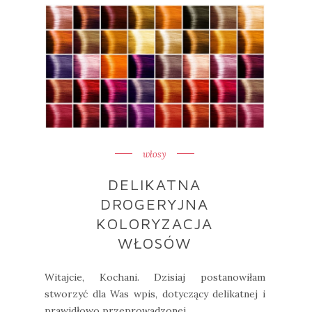
włosy
DELIKATNA
DROGERYJNA
KOLORYZACJA
WŁOSÓW
Witajcie, Kochani. Dzisiaj postanowiłam
stworzyć dla Was wpis, dotyczący delikatnej i
prawidłowo przeprowadzonej ...