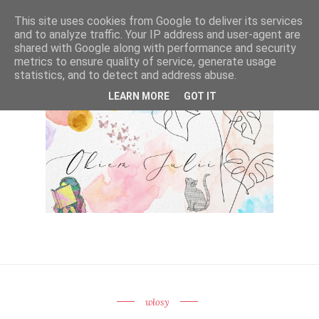
This site uses cookies from Google to deliver its services
and to analyze traffic. Your IP address and user-agent are
shared with Google along with performance and security
metrics to ensure quality of service, generate usage
statistics, and to detect and address abuse.
LEARN MORE
GOT IT
włosy