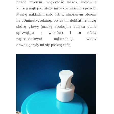
przed myciem- większość masek, olejów i
kuracji najlepiej służy mi w ów właśnie sposób.
Maskę nakładam solo lub z ulubionym olejem
na 30minut-godzinę, po czym delikatnie myję
skórę głowy (maskę spokojnie zmywa piana
spływająca z włosów). I tu efekt
zaprocentował najbardziej- włosy
odwdzięczyły mi się piękną taflą.