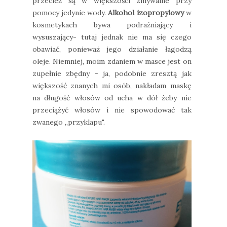
przecież są w większości zmywalne przy
pomocy jedynie wody.
Alkohol izopropylowy
w
kosmetykach bywa podrażniający i
wysuszający- tutaj jednak nie ma się czego
obawiać, ponieważ jego działanie łagodzą
oleje. Niemniej, moim zdaniem w masce jest on
zupełnie zbędny - ja, podobnie zresztą jak
większość znanych mi osób, nakładam maskę
na długość włosów od ucha w dół żeby nie
przeciążyć włosów i nie spowodować tak
zwanego ,,przyklapu".