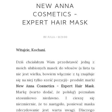
NEW ANNA
COSMETICS -
EXPERT HAIR MASK
BY
JULIA
- 11:21:00
Witajcie, Kochani.
Dziś chciałabym Wam przedstawić jedną z
moich ulubionych masek do włosów (a lista ta
nie jest wielka, bowiem włącznie z tą znajduje
się na niej tylko sześć pozycji)- produkt marki
New Anna Cosmetics - Expert Hair Mask
.
Markę (warto dodać, że polską!) poznałam
stosunkowo niedawno. I cieszę się
niezmiernie, że to nastąpiło, ponieważ maska
zdecydowanie jest warta uwagi. Dlaczego