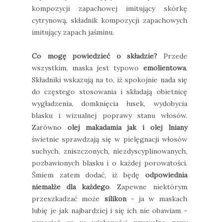
kompozycji zapachowej imitujący skórkę
cytrynową, składnik kompozycji zapachowych
imitujący zapach jaśminu.
Co mogę powiedzieć o składzie?
Przede
wszystkim, maska jest typowo
emolientowa
.
Składniki wskazują na to, iż spokojnie nada się
do częstego stosowania i składają obietnicę
wygładzenia, domknięcia łusek, wydobycia
blasku i wizualnej poprawy stanu włosów.
Zarówno
olej makadamia jak i olej lniany
świetnie sprawdzają się w pielęgnacji włosów
suchych, zniszczonych, niezdyscyplinowanych,
pozbawionych blasku i o każdej porowatości.
Śmiem zatem dodać, iż będę
odpowiednia
niemalże dla każdego
. Zapewne niektórym
przeszkadzać może
silikon
- ja w maskach
lubię je jak najbardziej i się ich nie obawiam -