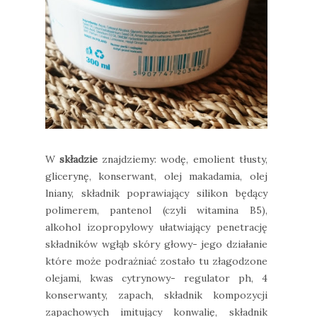
W
składzie
znajdziemy: wodę, emolient tłusty,
glicerynę, konserwant, olej makadamia, olej
lniany, składnik poprawiający silikon będący
polimerem, pantenol (czyli witamina B5),
alkohol izopropylowy ułatwiający penetrację
składników wgłąb skóry głowy- jego działanie
które może podrażniać zostało tu złagodzone
olejami, kwas cytrynowy- regulator ph, 4
konserwanty, zapach, składnik kompozycji
zapachowych imitujący konwalię, składnik