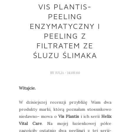
VIS PLANTIS-
PEELING
ENZYMATYCZNY I
PEELING Z
FILTRATEM ZE
ŚLUZU ŚLIMAKA
BY
JULIA
- 14:08:00
Witajcie.
W dzisiejszej recenzji przybliżę Wam dwa
produkty marki, którą poznałam stosunkowo
niedawno- mowa o
Vis Plantis
i ich serii
Helix
Vital Care
. Na mojej łazienkowej półce
zagościły ostatnio dwa peelingi z tej serii-