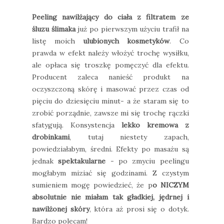
Peeling nawilżający do ciała z filtratem ze
śluzu ślimaka
już po pierwszym użyciu trafił na
listę moich
ulubionych kosmetyków
. Co
prawda w efekt należy włożyć trochę wysiłku,
ale opłaca się troszkę pomęczyć dla efektu.
Producent zaleca nanieść produkt na
oczyszczoną skórę i masować przez czas od
pięciu do dziesięciu minut- a że staram się to
zrobić porządnie, zawsze mi się trochę rączki
sfatygują. Konsystencja
lekko kremowa z
drobinkami
, tutaj niestety zapach,
powiedziałabym, średni. Efekty po masażu są
jednak
spektakularne
- po zmyciu peelingu
mogłabym miziać się godzinami. Z czystym
sumieniem mogę powiedzieć, że p
o NICZYM
absolutnie nie miałam tak gładkiej, jędrnej i
nawilżonej skóry
, która aż prosi się o dotyk.
Bardzo polecam!