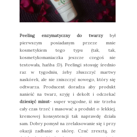
Peeling enzymatyczny do twarzy
był
pierwszym posiadanym przeze mnie
kosmetykiem tego typu (tak, tak,
kosmetykomaniaczka jeszcze czegoś nie
testowała, hańba :D). Peelingi stosuję średnio
raz w tygodniu, żeby złuszczyć martwy
naskórek, ale nie zniszczyć nowego, który się
odtwarza. Producent doradza aby produkt
nanieść na twarz, szyję i dekolt i odczekać
dziesięć minut
- super wygodne, iż nie trzeba
cały czas trzeć i masować a produkt o lekkiej,
kremowej konsystencji tak naprawdę działa
sam. Dobry pomysł na zrelaksowanie się i przy
okazji zadbanie o skórę. Czuć zresztą, że