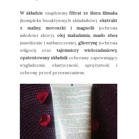
W składzie
znajdziemy
filtrat ze śluzu ślimaka
(kompleks bioaktywnych składników),
ekstrakt
z maliny, moroszki i magnolii
(ochrona
młodości skóry),
olej makadamia, masło shea
(nawilżenie i natłuszczenie),
glicerynę
(ochrona
wilgoci) oraz
tajemniczy wielozadaniowy,
opatentowany składnik
ochronny zapewniający
wygładzenie, elastyczność, sprężystość i
ochronę przed przesuszaniem.