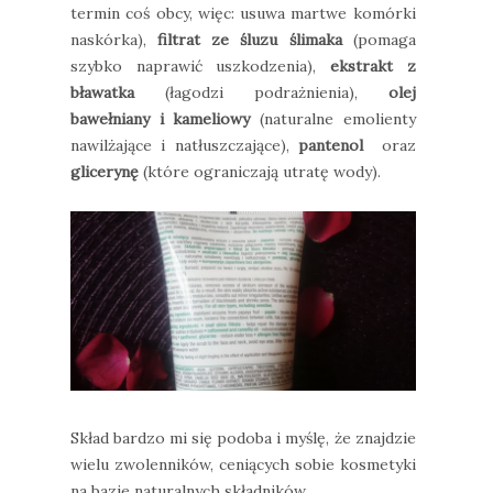
termin coś obcy, więc: usuwa martwe komórki
naskórka),
filtrat ze śluzu ślimaka
(pomaga
szybko naprawić uszkodzenia),
ekstrakt z
bławatka
(łagodzi podrażnienia),
olej
bawełniany i kameliowy
(naturalne emolienty
nawilżające i natłuszczające),
pantenol
oraz
glicerynę
(które ograniczają utratę wody).
Skład bardzo mi się podoba i myślę, że znajdzie
wielu zwolenników, ceniących sobie kosmetyki
na bazie naturalnych składników.