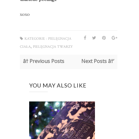
xoxo
KATEGORIE :
PIELĘGNACJA
,
CIAŁA
PIELĘGNACJA TWARZY
â† Previous Posts
Next Posts â†’
YOU MAY ALSO LIKE