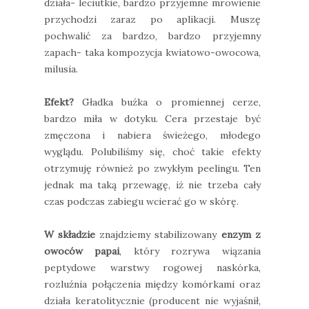
działa- leciutkie, bardzo przyjemne mrowienie
przychodzi zaraz po aplikacji. Muszę
pochwalić za bardzo, bardzo przyjemny
zapach- taka kompozycja kwiatowo-owocowa,
milusia.
Efekt?
Gładka buźka o promiennej cerze,
bardzo miła w dotyku. Cera przestaje być
zmęczona i nabiera świeżego, młodego
wyglądu. Polubiliśmy się, choć takie efekty
otrzymuję również po zwykłym peelingu. Ten
jednak ma taką przewagę, iż nie trzeba cały
czas podczas zabiegu wcierać go w skórę.
W składzie
znajdziemy stabilizowany
enzym z
owoców papai
, który rozrywa wiązania
peptydowe warstwy rogowej naskórka,
rozluźnia połączenia między komórkami oraz
działa keratolitycznie (producent nie wyjaśnił,