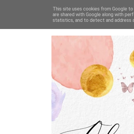
This site uses cookies from Google to d
are shared with Google along with perf
statistics, and to detect and address 