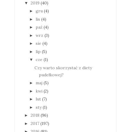
2019
(40)
▼
gru
(4)
►
lis
(4)
►
paź
(4)
►
wrz
(3)
►
sie
(4)
►
lip
(5)
►
cze
(1)
▼
Czy warto skorzystać z diety
pudełkowej?
maj
(5)
►
kwi
(2)
►
lut
(7)
►
sty
(1)
►
2018
(96)
►
2017
(197)
►
2016
(81)
►