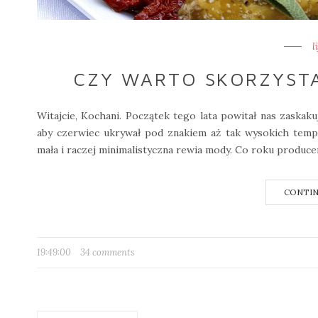
l
CZY WARTO SKORZYSTA
Witajcie, Kochani. Początek tego lata powitał nas zaska
aby czerwiec ukrywał pod znakiem aż tak wysokich temper
mała i raczej minimalistyczna rewia mody. Co roku produce
CONTIN
19:49:00
34 comments