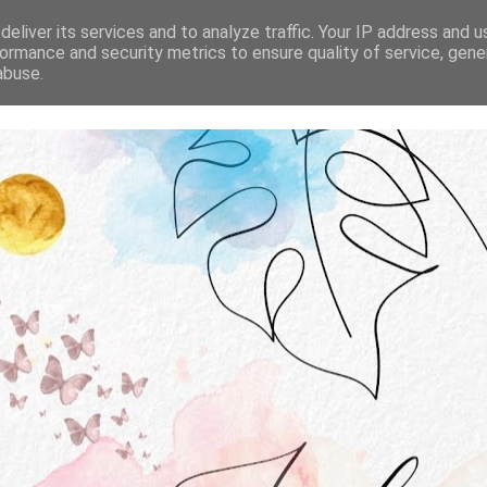
STRONA GŁÓWNA
O MNIE
WSPÓŁPRACA
eliver its services and to analyze traffic. Your IP address and 
ormance and security metrics to ensure quality of service, gen
abuse.