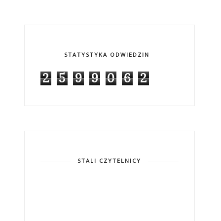
STATYSTYKA ODWIEDZIN
2
5
9
9
0
6
2
STALI CZYTELNICY