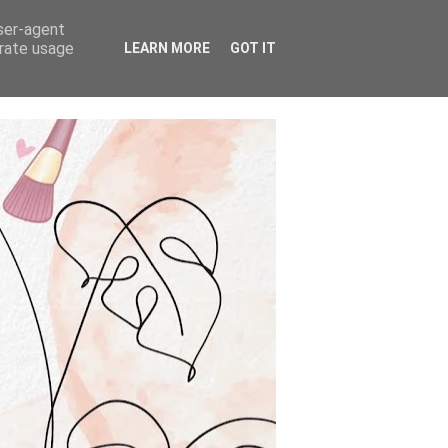
user-agent
erate usage
LEARN MORE
GOT IT