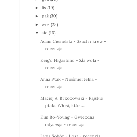
lis
(19)
►
paź
(30)
►
wrz
(25)
►
sie
(16)
▼
Adam Ciesielski - Szach i krew -
recenzja
Keigo Higashino - Zła wola -
recenzja
Anna Ptak - Nieśmiertelna -
recenzja
Maciej A. Brzozowski - Rajskie
ptaki. Włosi, którz...
Kim Bo-Young - Gwiezdna
odysesja - recenzja
Ligia Sobór - Lost - recenzja