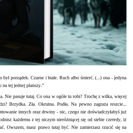
To był porządek. Czarne i białe. Ruch albo śmierć. (...) ona
-
jedyna
na tej jednej planszy.”
ka. Nie pasuje tutaj. Co ona w ogóle tu robi? Trochę z wilka, więcej
udzi?
Brzydka. Zła. Okrutna. Podła. Na pewno zagraża reszcie...
buntowanie innych oraz drwiny
-
nic, czego nie doświadczyłabyś już
wodnisz
każdemu z tej niczym nieróżniącej się od siebie czeredy, iż
zać. Owszem, masz prawo tutaj być.
Nie zamierzasz rzucić się na