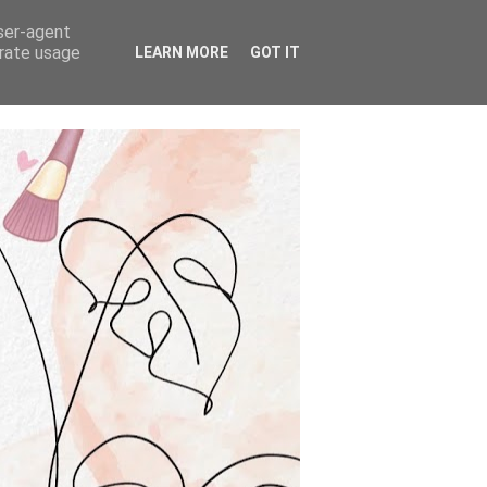
user-agent
erate usage
LEARN MORE
GOT IT