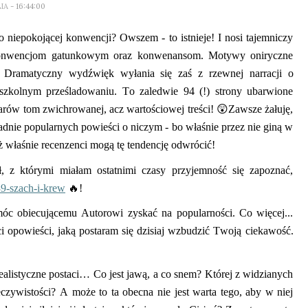
LIA
- 16:44:00
niepokojącej konwencji? Owszem - to istnieje! I nosi tajemniczy
konwencjom gatunkowym oraz k
onwenansom
. Motywy oniryczne
. Dramatyczny wydźwięk wyłania się
zaś
z rzewnej narracji o
z szkolnym prześladowaniu.
To zaledwie
94 (!) strony ubarwione
iarów tom zwichrowanej,
acz
wartościowej treści!
😲
Zawsze żałuję,
ezasadnie popularnych powieści o niczym - bo właśnie przez nie giną w
ż właśnie recenzenci mogą tę tendencję odwrócić!
uł, z którymi miałam ostatnimi czasy przyjemność się zapoznać,
9-szach-i-krew
🔥!
móc obiecującemu Autorowi zyskać na popularności. Co więcej...
ci opowieści, jaką postaram się dzisiaj wzbudzić Twoją ciekawość.
ealistyczne postaci… Co jest jawą, a co snem?
Której z widzianych
zeczywistości? A może to ta obecna nie jest warta tego, aby w niej