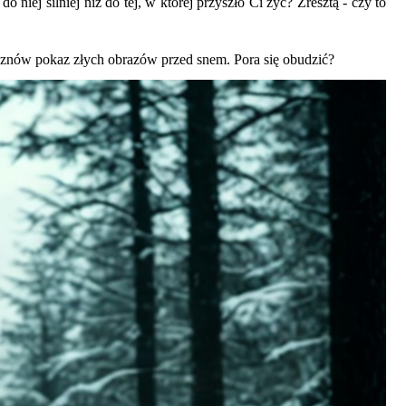
o niej silniej niż do tej, w której przyszło Ci żyć? Zresztą - czy to
i znów pokaz złych obrazów przed snem. Pora się obudzić
?