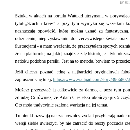
BY
JU
Sztuka w aktach na portalu
Wattpad
utrzymana w porywająco 
tytuł „Szach i krew” a przy tym wymyka się wszelkim 
naznaczają opowieść
, którą można uznać za
fantas
tyczną
odrzuceniu, nieprzystawaniu do rzeczywistego świata ora
ilustracjami
-
a mam wrażenie, że przeczytałam sporych rozm
że na platformie, na jakiej znajdziesz tę historię jest tyle ni
natłoku podobne perełki.
Jest na to metoda, b
owiem to przecie
Jeśli chcesz poznać jedną z najbardziej oryginalnych fab
zapraszam Cię tutaj:
https://www.wattpad.com/story/39668073
Możes
z przeczytać ją całkowicie za darmo, a poza tym po
zdradzę Ci również
, że
Adam
Ciesielski ukończył już 5 częś
Oto moja tradycyjnie szalona wariacja na jej temat.
Tu pionki ożywają na szachownicy życia i przybierają
nader
r
wersji siebie uwierzyć, by nie zatracić do reszty poczucia r