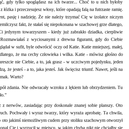
ąć, gdy tylko spoglądasz na ich twarze... Choć to u nich byłoby
 z łóżka
i przeczesujesz włosy, które opadają falą na
futrzaste
ramię.
ent, pasję i nadzieję. Że nie
należy trzymać Cię
w izolatce
niczym
emilczysz fakt, że stałaś się niepokonana w szachowej grze dlatego,
ła Ci jedynym towarzyszem
-
kiedy już zabrakło dziadka, cierpliwie
. Rozmawiałaś z wyci
osanymi z drewna figurami,
g
dy do Ciebie
glądał
w sufit
, byle odwrócić oczy od
Katie
.
Katie
mniejszej,
małej,
dlatego,
że ma cechy człowieka i wilka.
Katie
- mówisz głośno do
nareszcie nie Ciebie, a
t
o, jak grasz
-
w
uczciwym pojedynku, jeden
zą, że jesteś - a to, jaka jesteś. Jak święcisz triumf. Nawet, jeśli na
 smak. Warto?
 pół
zdania. Nie odwracały wzroku z lękiem lub obrzydzeniem. Tu
ło.”
sz z nerwów, zasiadając przy doskonale znanej sobie planszy. Oto
 ruch. Pochwały i wyraz twarzy, który wyraża aprobatę. Ta chwila,
, bo oto jakimś niemożliwym cudem przy stoliku szachowym otworzył
łonął Cię i wyrzucił w miejscu, w jakim chyba nikt nie chciałby się