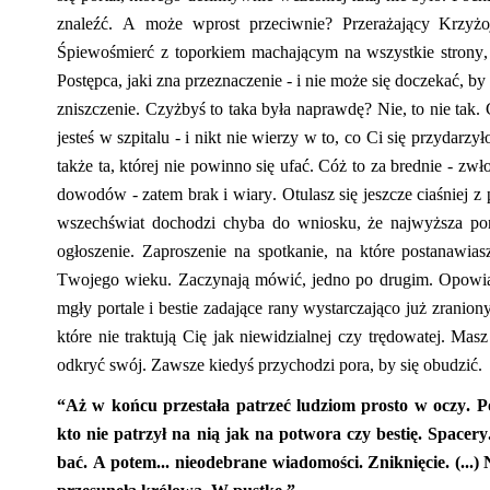
znaleźć. A może wprost przeciwnie? Przerażający
Krzyżo
Śpiewośmierć
z toporkiem machającym na wszystkie strony, 
Postępca
, jaki zna przeznaczenie
-
i nie może się doczekać, by 
zniszczenie. Czyżbyś to taka była naprawdę? Nie, to nie tak
jesteś w szpitalu - i nikt nie wierzy w to, co Ci się przydar
także ta, której nie powinno się ufać. Cóż to za bredn
ie - zwł
dowodów - zatem brak i wiary. Otulasz się jeszcze ciaśniej 
w
szechświat dochodzi chyba do wniosku, że najwyższa por
ogłoszenie. Zaproszenie na spotkanie, na k
tór
e
postanawiasz
Twojego wieku. Zaczynają mówić, jedno po drugim. Opowiad
mgły portale i bestie zadające rany wystarczająco już zranio
które
nie traktują Cię jak niewidzialnej czy trędowatej. Masz
odkryć swój. Zawsze kiedyś przychodzi pora, by się obudzić.
“
Aż w końcu przestała patrzeć ludziom prosto w oczy. Pote
kto nie patrzył na nią jak na potwora czy bestię. Space
bać. A potem... nieodebrane wiadomości. Zniknięcie. (...)