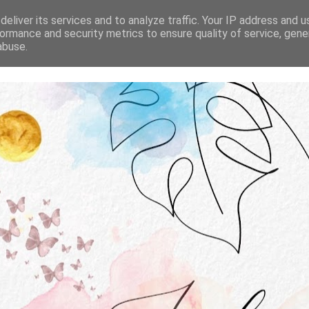
STRONA GŁÓWNA
O MNIE
WSPÓŁPRACA
eliver its services and to analyze traffic. Your IP address and 
ormance and security metrics to ensure quality of service, gen
abuse.