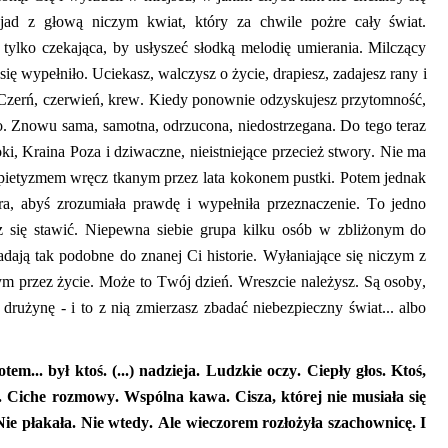
jad
z głową niczym kwiat, który za chwile poż
re cały świat.
tylko czekająca, by usłyszeć słodką melodię umierania. Milczący
się wypełnił
o.
Uciekasz, walczysz o życie, drapiesz, zadajesz rany i
. Czerń, czerwień, krew. Kiedy ponownie
odzyskujesz przytomność,
zyło. Znowu sama, samotna, odrzucona, niedostrzegana. Do tego teraz
oki, Kraina Poza i dziwaczne, nieistniejące przecież stwory. Nie ma
z pietyzmem wręcz tkanym przez lata kokonem pustki. Potem jednak
a, abyś zrozumiała prawdę i wypełniła przeznaczenie. To jedno
 się stawić. Niepewna siebie grupa kilku osób w zbliżonym do
ają tak podobne do znanej Ci historie.
Wyłaniające się niczym z
nym przez życie. Może to Twój dzień. Wreszcie należysz. Są osoby,
 drużynę - i to z nią zmierzasz zbadać niebezpieczny świat... albo
m... był ktoś. (...) nadzieja. Ludzkie oczy. Ciepły głos. Ktoś,
ry. Ciche rozmowy. Wspólna kawa.
Cisza, której nie musiała się
 Nie płakała. Nie wtedy. Ale wieczorem rozłożyła szachownicę. I