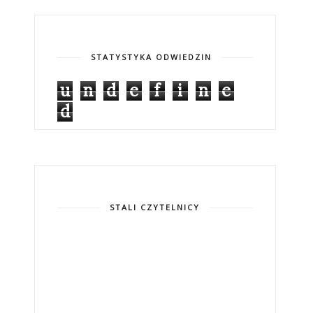
STATYSTYKA ODWIEDZIN
u
n
d
e
f
i
n
e
d
STALI CZYTELNICY