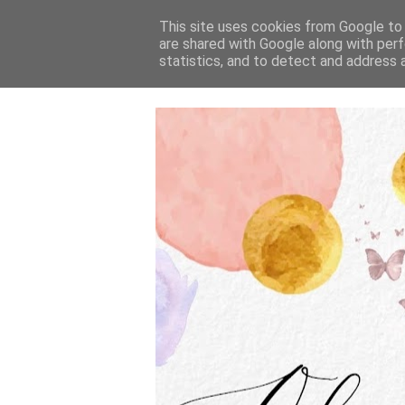
This site uses cookies from Google to d
are shared with Google along with perf
statistics, and to detect and address 