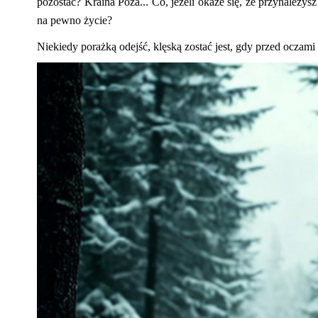
pozostać? Kraina Poza... Co, jeżeli okaże się, że przynależysz d
na pewno życie?
Niekiedy porażką odejść,
klęską zostać jest, gdy przed oczam