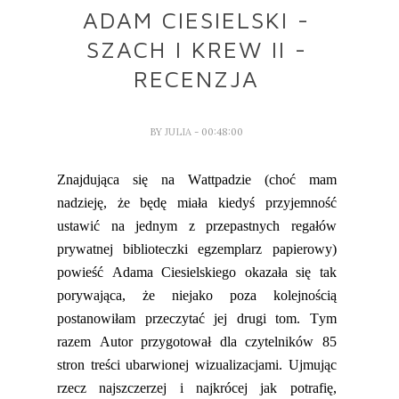
ADAM CIESIELSKI -
SZACH I KREW II -
RECENZJA
BY
JULIA
- 00:48:00
Znajdująca się na
Wattpadzie
(choć mam
nadzieję, że będę miała kiedyś przyjemność
ustawić na jednym z przepastnych regałów
prywatnej biblioteczki egzemplarz papierowy)
powieść Adama Ciesielskiego
okazała się tak
porywająca, że niejako poza kolejnością
postanowiłam przeczytać jej drugi tom. Tym
razem Autor przygotował dla czytelników 85
stron treści ubarwio
nej wizualizacjami.
Ujmując
rzecz najszczerzej i najkrócej jak potrafię,