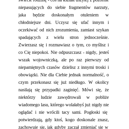
niepasujących do siebie
fragmentów narzuty,
jaka będzie doskonałym otuleniem w
ch
łodniejsze dni. Uczysz się ufać innym i
oczekiwać od nich zrozumienia, zamiast szykan
spadających z wielu stron jednocześnie.
Zwierzasz się i rozmawiasz o tym, co myślisz i
co Cię niepokoi. Nie odpuszczasz - nigdy, jesteś
wszak wojowniczką, ale po raz pierwszy od
niepamiętnych czasów dzielisz z innymi troski i
obowiązki.
Nie dla Ciebie jednak normalność, o
czym przekonasz się już niedługo. W okolicy
nasilają się przypadki zaginięć. Mówi się, że
niektórzy ludzie zawędrowali w pobliże
wiadomego lasu, którego wolałabyś już nigdy nie
oglądać i nie wrócili tacy sami. Pogłoski
się
potwierdzają, gdy ktoś, kogo doskonale znasz
,
zachowuje się, jak gdyby zaczął
zmieniać się
w