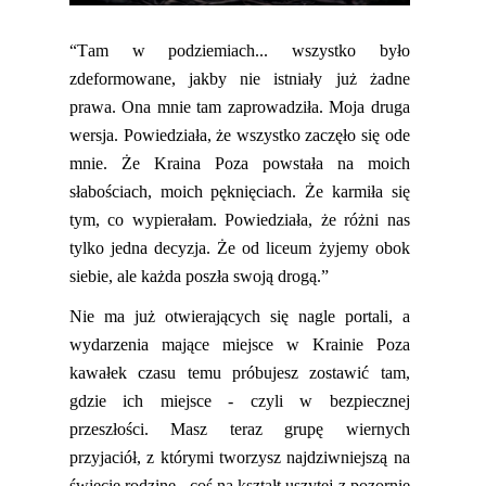
“
Tam w podziemiach... wszystko było
zdeformowane, jakby nie istniały już żadne
prawa. Ona mnie tam zaprowadziła. Moja druga
wersja. Powiedziała, że wszystko zaczęło się ode
mnie. Że Kraina Poza powstała na moich
słabościach, moich pęknięciach. Że karmiła się
tym, co wypierałam.
Powiedziała, że różni nas
tylko jedna decyzja. Że od liceum żyjemy obok
siebie, ale każda poszła swoją drogą.”
Nie ma już otwierających się nagle portali, a
wydarzenia
mające
miejsce w Krainie Poza
kawałek czasu temu próbujesz zostawić tam,
gdzie ich miejsce - czyli w bezpiecznej
przeszłości. Masz teraz grupę wiernych
przyjaciół, z
którymi tworzysz najdziwniejszą na
świecie rodzinę - coś na kształt
uszytej
z
pozornie