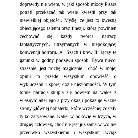
doprawdy nie wiem, w jaki sposób młody Pisarz
potrafi przekazać tak wiele kwestii przy tak
niewielkiej objętości. Myślę, że jest to kwestią
obiecującego talentu oraz finezji, którą powinien
cechować się każdy twórca narracji
fantastycznych, utrzymanych w niepokojącej
konwencji horroru.
A “Szach i krew II” łączy
te
gatunki w godny podziwu sposób. Bywa nieco
strasznie, jest trochę magicznie
- choć w mojej
opinii to przede wszystkim opowieść o
wykluczeniu i sporej dozie niezłomności. W tym
tomie
narracja skupia się bowiem na walce z
własnym alter ego
a
przy okazji
pokazuje ważne
strony głównej bohaterki, które wcześniej zostały
tylko zarysowane.
Katie
, w połowie wilczyca, w
drugie
j człowiek
, choć nie jest już sama w wojnie
przeciwko wszystkiemu i wszystkim, wciąż