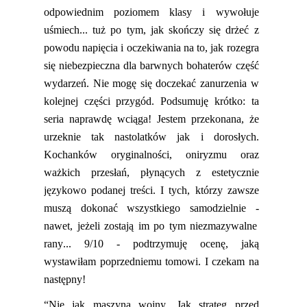
odpowiednim poziomem klasy i wywołuje
uśmiech... tuż po tym, jak skończy się drżeć
z
powodu napięcia i oczekiwania na to, jak rozegra
się niebezpieczna dla barwnych bohaterów część
wydarzeń. Nie mogę się doczekać zanurzenia w
kolejnej części przygód.
Podsumuję krótko: ta
seria naprawdę wciąga! Jestem przekonana, że
urzeknie
tak
nastolatków
jak
i
dorosłych
.
K
ochanków oryginalności, oniryzmu oraz
ważkich przesłań, płynących z estetycznie
ję
zykowo podanej treści. I tych, którzy zawsze
muszą dokonać wszystkiego samodzielnie
-
nawet, jeżeli
zostają im po tym niezmazywalne
rany...
9/10 - podtrzymuję ocenę, jaką
wystawiłam poprzedniemu tomowi. I czekam na
następny!
“
Nie jak maszyna wojny. Jak strateg przed