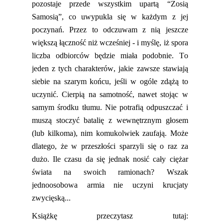
pozostaje przede wszystkim upartą “Zosią
Samosią”, co uwypukla się w każdym z jej
poczynań. Przez to odczuwam z nią jeszcze
większą łączność niż wcześniej - i myślę, iż
spora
liczba odbiorców będzie miała podobnie. To
jeden z tych charakterów, jakie zawsze stawiają
siebie na szarym końcu, jeśli w ogóle zdążą to
uczynić.
Cierpią na samotność, nawet stojąc w
samym środku tłumu. Nie potrafią odpuszczać i
muszą stoczyć batalię z wewnętrznym głosem
(lub kilkoma), nim komukolwiek zaufają. Może
dlateg
o, że w przeszłości sparzyli się o raz za
dużo. Ile czasu da się jednak n
osić cały ciężar
świata na swoich ramionach? Wszak
jednoosobowa armia nie uczyni krucjaty
zwycięską...
Książkę przeczytasz tutaj: