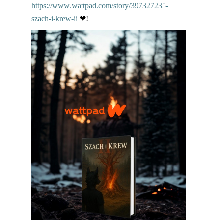
https://www.wattpad.com/story/397327235-
szach-i-krew-ii
❤!