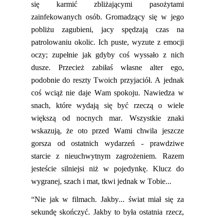
się karmić zbliżającymi pasożytami
zainfekowanych osób. Gromadzący się w jego
pobliżu zagubieni, jacy spędzają czas na
patrolowaniu okolic. Ich puste, wyzute z emocji
oczy
;
zupełnie
jak gdyby coś wyssało z nich
dusze. Przecież zabiłaś własne alter ego,
podobnie do reszty Twoich przyjaciół. A jednak
coś wciąż nie daje Wam spokoju. Nawiedza w
snach, które wydają się być
rzeczą
o wiele
więk
sz
ą
od nocnych mar.
Wszystkie znaki
wskazują, że oto przed Wami c
hwila
jeszcze
gorsz
a
od ostatnich wydarzeń - prawdziwe
starcie z nieuchwytnym zagrożeniem. Razem
jesteście silniejsi niż w pojedynkę.
Klucz do
wygranej, szach i mat, tkwi jednak w Tobie...
“
Nie jak w filmach. Jakby... świat miał się za
sekundę skończyć. Jakby to była ostatnia rzecz,