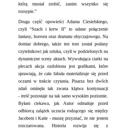
którą musiał zrobić, zanim wszystko się
rozsypie.”
Druga część opowieści Adama Ciesielskiego,
czyli “Szach i krew II” to udane połączenie
fantasy
, horroru oraz dramatu obyczajowego. Na
domiar dobrego, także ten tom został podany
czytelnikowi jak sztuka, czyl
i w podzielonych na
dynamiczne sceny aktach.
Wywołująca ciarki na
plecach akcja ozdobiona jest grafikami, które
sprawiają, że cała fabuła materializuje się przed
oczami w trakcie czytania. Pisarza bez dwóch
zdań ominęła tak zwana
klątwa kontynuacji
-
treść
pozostaje na tak samo wysokim poziomie.
Byłam ciekawa, jak Autor odmaluje przed
odbiorcą zalążek uczucia rodzącego si
ę między
Jacobem i
Katie
- muszę przyznać, że nie jestem
rozczarowana. Historia rozwija się z