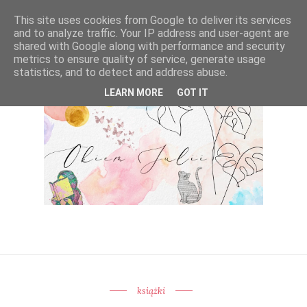
This site uses cookies from Google to deliver its services
and to analyze traffic. Your IP address and user-agent are
shared with Google along with performance and security
metrics to ensure quality of service, generate usage
statistics, and to detect and address abuse.
LEARN MORE
GOT IT
książki