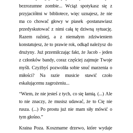
bezrozumne zombie...
Wciąż spotykasz się z
przyjaciółmi w bibliotece, więc uznajesz, że nie
ma co chować głowy w piasek
-
postanawiasz
przedyskutować z ni
mi
całą tę dziwną sytuację.
Razem raźniej, a z niemałym zdziwieniem
konstatujesz, że to prawie rok, odkąd należysz do
drużyny. Już przemilczając fakt, że
Jacob - jeden
z członków bandy, coraz częściej zajmuje Twoje
myśli. Czyżbyś pozwoliła sobie
snuć marzenia o
miłości
? Na razie musicie stawić czoło
eskalującemu zagrożeniu...
“
Wiem, że nie jesteś z tych, co się łamią. (...) Ale
to nie znaczy, że musisz udawać, że to Cię nie
rusza. (...) Po prostu już nie mam siły mówić o
tym głośno.”
Kraina Poza. Koszmarne drzewo, które wydaje