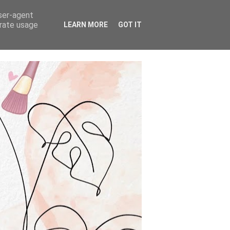
user-agent
erate usage
LEARN MORE
GOT IT