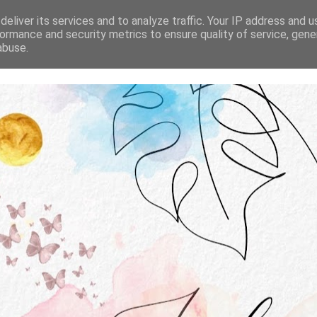
STRONA GŁÓWNA
O MNIE
WSPÓŁPRACA
eliver its services and to analyze traffic. Your IP address and 
ormance and security metrics to ensure quality of service, gen
abuse.