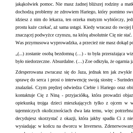
jakąkolwiek pomoc. Nie masz żadnej bliższej rodziny a mat
dochodzą problemy ze zdrowiem
Hariego
, który pomimo swo
idziesz z nim do lekarza, ten orzeka mutyzm wybiórczy, jed
prostu każe czekać, aż sama ustąpi.
Kied
y wracasz do swojej k
znaczącej podwyżce czynszu, na którą absolutnie Cię nie stać
Was przymusowa wyprowadzka, a przecież nie
masz
dokąd pó
„(...) zostanie osobą bezdomną (…) - to była przerażająca wi
było niedorzeczne. Absurdalne. (…)
Zoe
odkryła, że ogarnia ją
Zdesperowana zwracasz się do
Jaza
, jednak ten jak zwykle
sprawę do serca i
prosi
o
interwencję
swoj
ą
siostr
ę
-
Surinde
znalazłaś. Czym prędzej odwiedza Ciebie i
Hariego
oraz obi
kontaktuje Cię z Niną
-
przyjaciółką, która prowadzi obj
opiekunk
ą
trojga dzieci
mieszkających
tylko z ojcem w wy
tajemniczych okolicznościach dwa lata temu, więc potrze
decydujesz skorzystać z okazji, która jakby spadła Ci z 
wysiadając w końcu na dworcu w
Inverness
.
Zdenerwowany