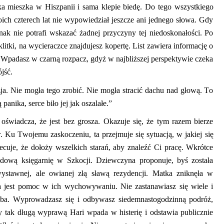
ka mieszka w Hiszpanii
i
sama klepi
e
biedę.
Do tego wszystkiego
ich czterech lat nie wypowiedział jeszcze ani jednego słowa. Gdy
nak nie potrafi wskazać żadnej przyczyny tej niedoskonałości. Po
litki, na wycieraczce znajdujesz kopertę. List zawiera informację o
. Wpadasz w czarną rozpacz, gdyż w najbliższej perspektywie czeka
jść.
zja. Nie mogła tego zrobić. Nie mogła stracić dachu nad głową. To
 panika, serce biło jej jak oszalałe.”
 oświadcza, że jest bez grosza. Okazuje się, że tym razem bierze
r
.
Ku Twojemu zaskoczeniu
,
ta
przej
muje
się sytuacją
,
w jakiej się
ecuje, że dołoży wszelkich starań, aby znaleźć Ci pracę. Wkrótce
azdową księgarnię w Szkocji. Dziewczyna proponuje
, byś została
stawnej, ale owianej złą sławą rezydencji.
M
atka zniknęła w
bna jest pomoc w ich wychowywaniu.
Nie zastanawiasz się wiele i
nieba. Wyprowadzasz się i odbywasz siedemnastogodzinną podróż,
 tak długą wyprawą
Hari wpada w histerię i odstawia publicznie