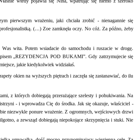
 Właśnie wtedy pojawia się Nina, wpatrując się niemo z szeroko
zym pierwszym wrażeniu, jaki chciała zrobić
-
nienagannie się
rofesjonalistką. (…)
Zoe
zamknęła oczy. No cóż. Za późno, żeby
ło Was wita. Potem wsiadacie do samochodu i ruszacie w drogę.
 napisem „REZYDENCJA POD BUKAMI”. Gdy zatrzymujecie się
miejsce, jakie kiedykolwiek widziałaś.
apety okien na wyższych piętrach i zaczęła się zastanawiać, do ilu
ami, z których dobiegają przerażające szelesty i pohukiwania. Na
strzyni
- i
wprowadza Cię do środka. Jak się okazuje, właściciel
-
obie niezwykle ponure wrażenie. Z ogromnych, wejściowych drzwi
ilgotno, a zewsząd dobiegają niepokojące skrzypnięcia i stuki. Nie
wielką umywalką, dość mocno przypominający więzienną celę. Za