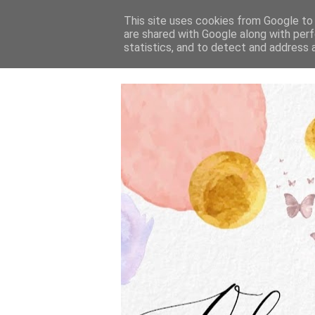
This site uses cookies from Google to d
are shared with Google along with perf
statistics, and to detect and address 