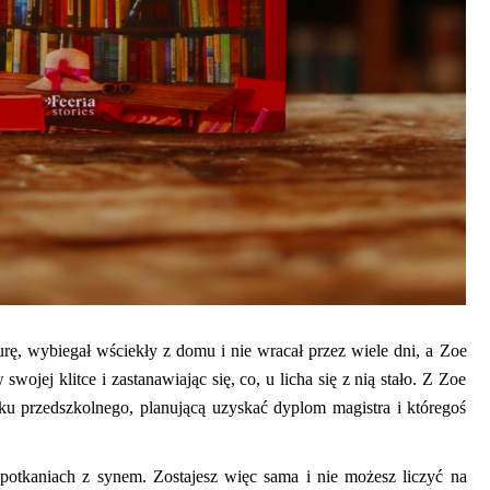
urę, wybiegał wściekły z domu i nie wracał przez wiele dni, a
Zoe
wojej klitce i zastanawiając się, co, u licha się z nią stało. Z
Zoe
u przedszkolnego, planującą uzyskać dyplom magistra i któregoś
potkania
ch
z synem. Zostajesz więc sama i nie możesz liczyć na