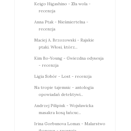
Keigo Higashino - Zła wola -
recenzja
Anna Ptak - Nieśmiertelna -
recenzja
Maciej A. Brzozowski - Rajskie
ptaki. Włosi, którz...
Kim Bo-Young - Gwiezdna odysesja
- recenzja
Ligia Sobór - Lost - recenzja
Na tropie tajemnic - antologia
opowiadań detektywi...
Andrzej Pilipiuk - Wojsławicka
masakra kosą łańcuc...
Irina Gorbunova Lomax - Malarstwo
ikonowe - recenzja