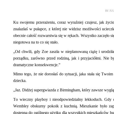
BY
JU
Ku swojemu przerażeniu, coraz wyraźniej czujesz, jak życio
znalazłaś w pułapce, z której nie widzisz możliwości uciecz
obecnie całość roz
warstwia
się w rękach. Wszystko zaczęło si
niegotowa na to co się stało.
„Od chwili
,
gdy
Zoe
zaszła w nieplanowaną ciążę i urodzi
porządku, zarówno przed rodziną, jak i przyjaciółmi. Nie b
dramatyczne konsekwencje.”
M
imo tego, że nie dorosłaś do sytuacji, jaka stała się Twoim
dziecka.
„Jaz. Didżej supergwiazda z Birmin
gh
am, który zawsze wygląd
To wieczny playboy i nieodpowiedzialny lekkoduch. Gdy do
Wembley
obskurny pokoik z kuchnią. Mieszkanie było z
dostępna do ogólnego użytku
dla
wszystkich mieszkańców bud