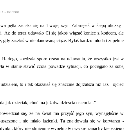
LIA
- 16:32:00
wa pętla zaciska się na Twojej szyi. Zabrnęłaś w ślepą uliczkę i
ki. Aż do teraz udawało Ci się jakoś wiązać koniec z końcem, ale
ę, gdy zaszłaś w nieplanowaną ciążę. Byłaś bardzo młoda i zupełnie
ła
Hariego
, spędzała sporo czasu na udawaniu, że wszystko jest w
yła w stanie stawić czoła powadze sytuacji, co pociągało za sobą
 udziałem, to i tak okazałaś się znacznie
dojrzalsz
a niż Jaz - ojciec
a jak dzieciak, choć ma już dwadzieścia osiem lat.”
wiedział się, że na świat ma przyjść jego syn, wynajęliście w
apuszczone
i
nie miało łazienki
.
T
a znajdowała się w korytarzu
-
ynku, który nieodmiennie wypełniały przykre zapachy kiepskiego