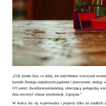
„Gdy pytała
Jaza
, co dalej, ten natychmiast wszczynał awant
karmiła
Hariego
najtańszymi papkami i przecierami, siedząc w s
O'Connel
, dwudziestoośmioletnią, obiecującą
pedagożką
wiek
dnia otworzyć własne przedszkole. Ugrzęzła.”
W końcu Jaz się wyprowadza i pojawia tylko na
r
zadki
ch
s