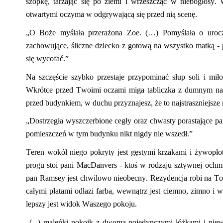
szopkę, tarzając się po ziemi i wrzeszcząc w niebogłosy.
otwartymi oczyma w odgrywającą się przed nią scenę.
„O Boże myślała przerażona
Zoe
. (…) Pomyślała o uroc
zachowujące, śliczne dziecko z gotową na wszystko matką
-
p
się wycofać.”
Na szczęście szybko przestaje przypominać słup soli i mi
Wkrótce przed Twoimi oczami miga tabliczka z dumnym
przed budynkiem, w duchu przyznajesz, że to najstraszniejsze 
„Dostrzegła wyszczerbione cegły oraz chwasty porastające par
pomieszczeń w tym budynku nikt nigdy nie wszedł.”
Teren wokół niego pokryty jest gęstymi krzakami i żywopłot
progu stoi pani
MacDanvers
-
kt
oś w rodzaju
sztywnej
ochmi
pan Ramsey jest chwilowo nieobecny. Rezydencja robi na T
całymi płatami odłazi farba, wewnątrz jest ciemno, zimno i w
lepszy jest widok Waszego pokoju.
„(...) maleńki pokoik z dwoma pojedynczymi łóżkami i nie