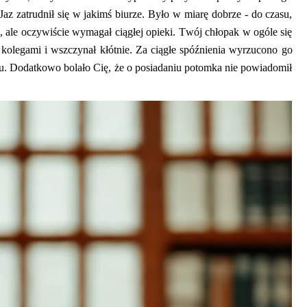
az zatrudnił się w jakimś biurze. Było w miarę dobrze
-
do czasu,
, ale oczywiście wymagał ciągłej opieki. Twój chłopak w ogóle się
z kolegami i wszczynał kłótnie.
Za ciągłe spóźnienia w
yrzucono go
u. Dodatkowo bolało Cię, że o posiadaniu potomka nie powiadomił