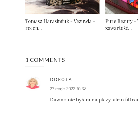
Tomasz Harasimiuk - Vezuwia -
Pure Beauty - 
recen...
zawartość...
1 COMMENTS
DOROTA
27 maja 2022 10:38
Dawno nie byłam na plaży, ale o filtr