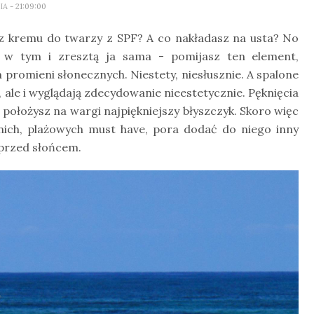
LIA
- 21:09:00
sz kremu do twarzy z SPF? A co nakładasz na usta? No
- w tym i zresztą ja sama - pomijasz ten element,
promieni słonecznych. Niestety, niesłusznie. A spalone
ale i wyglądają zdecydowanie nieestetycznie. Pęknięcia
i położysz na wargi najpiękniejszy błyszczyk. Skoro więc
nich, plażowych must have, pora dodać do niego inny
 przed słońcem.