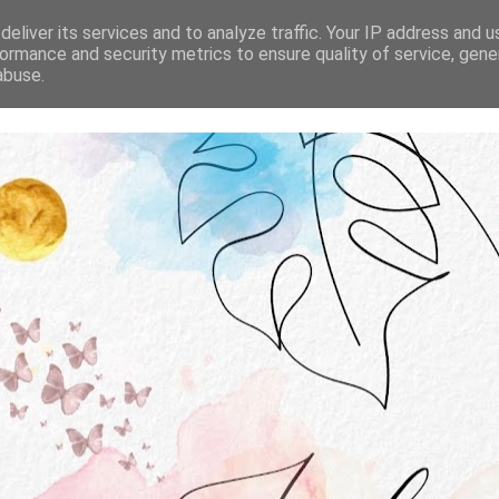
STRONA GŁÓWNA
O MNIE
WSPÓŁPRACA
eliver its services and to analyze traffic. Your IP address and 
ormance and security metrics to ensure quality of service, gen
abuse.