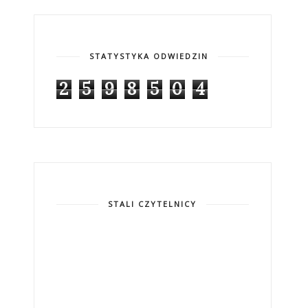
STATYSTYKA ODWIEDZIN
2
5
9
8
5
0
4
STALI CZYTELNICY