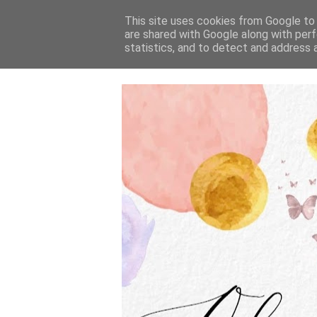
This site uses cookies from Google to d
are shared with Google along with perf
statistics, and to detect and address 