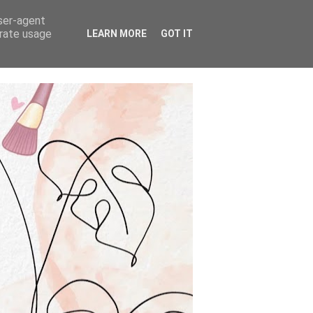
user-agent
erate usage
LEARN MORE
GOT IT