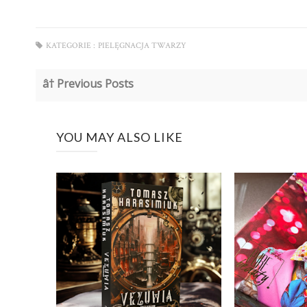
KATEGORIE :
PIELĘGNACJA TWARZY
â† Previous Posts
YOU MAY ALSO LIKE