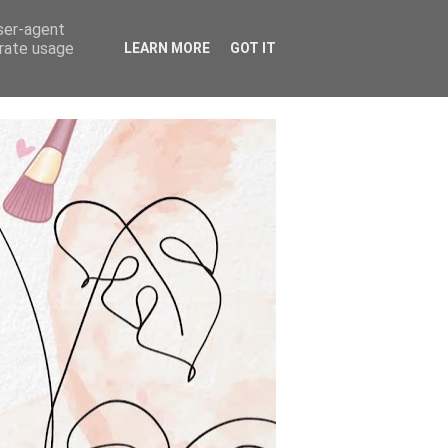
user-agent
erate usage
LEARN MORE
GOT IT