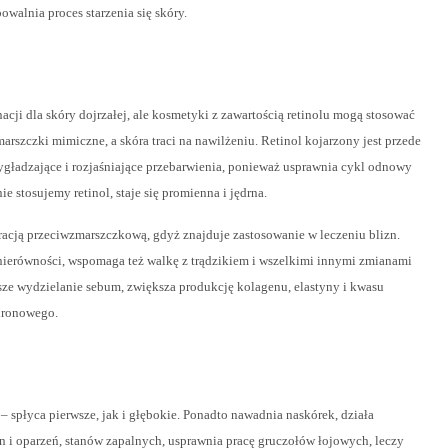
alnia proces starzenia się skóry.
cji dla skóry dojrzałej, ale kosmetyki z zawartością retinolu mogą stosować
arszczki mimiczne, a skóra traci na nawilżeniu. Retinol kojarzony jest przede
ygładzające i rozjaśniające przebarwienia, ponieważ usprawnia cykl odnowy
e stosujemy retinol, staje się promienna i jędrna.
uracją przeciwzmarszczkową, gdyż znajduje zastosowanie w leczeniu blizn.
nierówności, wspomaga też walkę z trądzikiem i wszelkimi innymi zmianami
sze wydzielanie sebum, zwiększa produkcję kolagenu, elastyny i kwasu
uronowego.
– spłyca pierwsze, jak i głębokie. Ponadto nawadnia naskórek, działa
n i oparzeń, stanów zapalnych, usprawnia pracę gruczołów łojowych, leczy