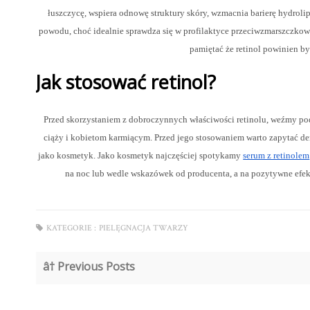
łuszczycę, wspiera odnowę struktury skóry, wzmacnia barierę hydrolip
powodu, choć idealnie sprawdza się w profilaktyce przeciwzmarszczkow
pamiętać że retinol powinien by
Jak stosować retinol?
Przed skorzystaniem z dobroczynnych właściwości retinolu, weźmy po
ciąży i kobietom karmiącym. Przed jego stosowaniem warto zapytać de
jako kosmetyk. Jako kosmetyk najczęściej spotykamy
serum z retinolem
na noc lub wedle wskazówek od producenta, a na pozytywne efek
KATEGORIE :
PIELĘGNACJA TWARZY
â† Previous Posts