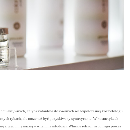
stancji aktywnych, antyoksydantów stosowanych we współczesnej kosmetologii.
ustych rybach, ale może też być pozyskiwany syntetycznie. W kosmetykach
 się z jego inną nazwą – witamina młodości. Właśnie retinol wspomaga proces