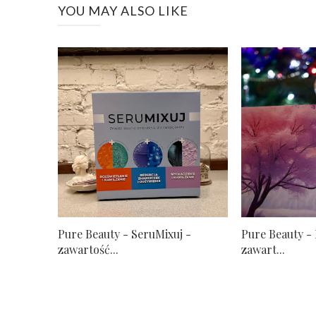
YOU MAY ALSO LIKE
Pure Beauty - SeruMixuj -
Pure Beauty - 
zawartość...
zawart...