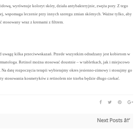
idową, wyrównuje koloryt skóry, działa antybakteryjnie, zwęża pory. Z tego
ej, wspomaga leczenie przy innych szeregu zmian skórnych. Ważne tylko, aby
ć stosowany wraz z kremami z filtrem.
d uwagę kilka przeciwwskazań. Przede wszystkim odradzany jest kobietom w
rmatologa. Retinol można stosować doustnie – w tabletkach, jak i miejscowo
. Na datę rozpoczęcia terapii wybierajmy okres jesienno-zimowy i stosujmy go
ty stosowania kosmetyków z retinolem nie trzeba będzie długo czekać.
Next Posts â†’