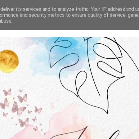
STRONA GŁÓWNA
O MNIE
WSPÓŁPRACA
eliver its services and to analyze traffic. Your IP address and 
ormance and security metrics to ensure quality of service, gen
abuse.