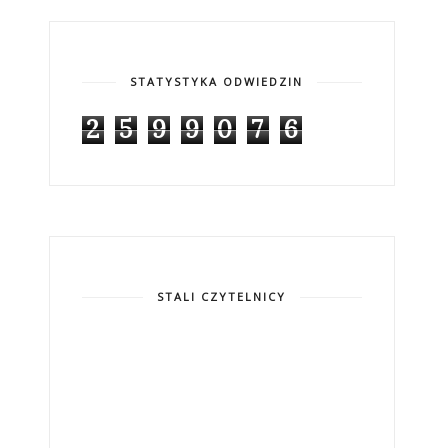
STATYSTYKA ODWIEDZIN
2
5
9
9
0
7
6
STALI CZYTELNICY