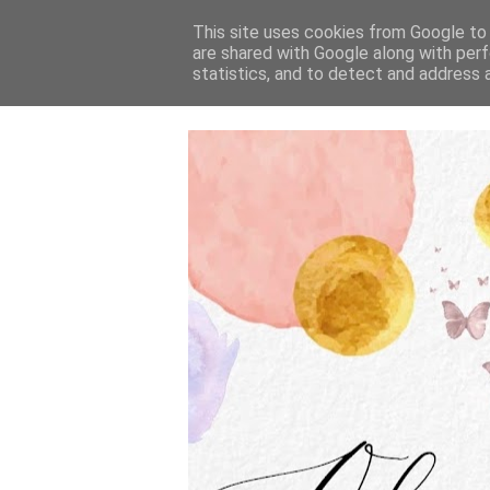
This site uses cookies from Google to d
are shared with Google along with perf
statistics, and to detect and address 