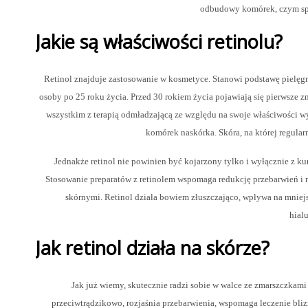
odbudowy komórek, czym spow
Jakie są właściwości retinolu?
Retinol znajduje zastosowanie w kosmetyce. Stanowi podstawę pielęgna
osoby po 25 roku życia. Przed 30 rokiem życia pojawiają się pierwsze zm
wszystkim z terapią odmładzającą ze względu na swoje właściwości w
komórek naskórka. Skóra, na której regularni
Jednakże retinol nie powinien być kojarzony tylko i wyłącznie z k
Stosowanie preparatów z retinolem wspomaga redukcję przebarwień i 
skórnymi. Retinol działa bowiem złuszczająco, wpływa na mniej
hial
Jak retinol działa na skórze?
Jak już wiemy, skutecznie radzi sobie w walce ze zmarszczkami 
przeciwtrądzikowo, rozjaśnia przebarwienia, wspomaga leczenie bliz