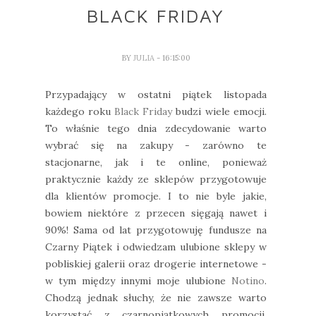
BLACK FRIDAY
BY
JULIA
- 16:15:00
Przypadający w ostatni piątek listopada
każdego roku
Black Friday
budzi wiele emocji.
To właśnie tego dnia zdecydowanie warto
wybrać się na zakupy - zarówno te
stacjonarne, jak i te online, ponieważ
praktycznie każdy ze sklepów przygotowuje
dla klientów promocje. I to nie byle jakie,
bowiem niektóre z przecen sięgają nawet i
90%! Sama od lat przygotowuję fundusze na
Czarny Piątek i odwiedzam ulubione sklepy w
pobliskiej galerii oraz drogerie internetowe -
w tym między innymi moje ulubione
Notino
.
Chodzą jednak słuchy, że nie zawsze warto
korzystać z czarnopiątkowych promocji.