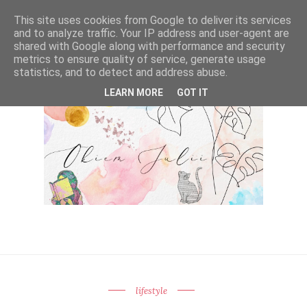
This site uses cookies from Google to deliver its services
and to analyze traffic. Your IP address and user-agent are
shared with Google along with performance and security
metrics to ensure quality of service, generate usage
statistics, and to detect and address abuse.
LEARN MORE
GOT IT
lifestyle