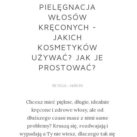
PIELĘGNACJA
WŁOSÓW
KRĘCONYCH -
JAKICH
KOSMETYKÓW
UŻYWAĆ? JAK JE
PROSTOWAĆ?
BY
JULIA
- 14:50:00
Chcesz mieć piękne, długie, idealnie
kręcone i zdrowe włosy, ale od
dłuższego czasu masz z nimi same
problemy? Kruszą się, rozdwajają i
wypadają a Ty nie wiesz, dlaczego tak się