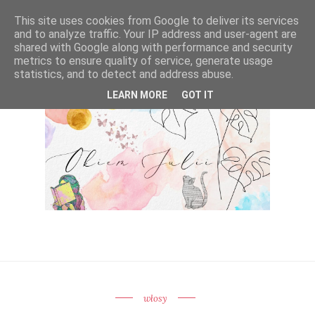
This site uses cookies from Google to deliver its services
and to analyze traffic. Your IP address and user-agent are
shared with Google along with performance and security
metrics to ensure quality of service, generate usage
statistics, and to detect and address abuse.
LEARN MORE
GOT IT
włosy