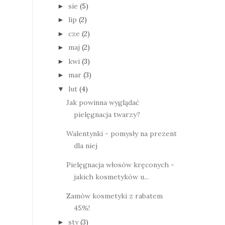
sie
(5)
►
lip
(2)
►
cze
(2)
►
maj
(2)
►
kwi
(3)
►
mar
(3)
►
lut
(4)
▼
Jak powinna wyglądać
pielęgnacja twarzy?
Walentynki - pomysły na prezent
dla niej
Pielęgnacja włosów kręconych -
jakich kosmetyków u...
Zamów kosmetyki z rabatem
45%!
sty
(3)
►