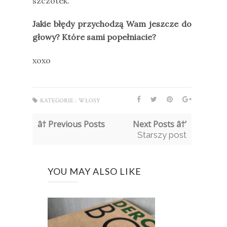
szczotek.
Jakie błędy przychodzą Wam jeszcze do
głowy? Które sami popełniacie?
xoxo
KATEGORIE :
WŁOSY
â† Previous Posts
Next Posts â†’
Starszy post
YOU MAY ALSO LIKE