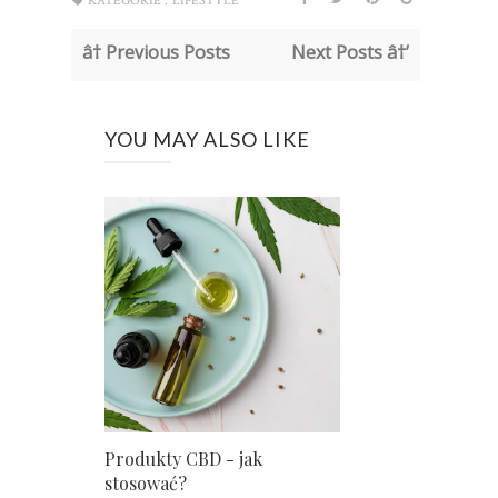
KATEGORIE :
LIFESTYLE
â† Previous Posts
Next Posts â†’
YOU MAY ALSO LIKE
Produkty CBD - jak
stosować?