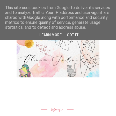
This site uses cookies from Google to deliver its services
and to analyze traffic. Your IP address and user-agent are
shared with Google along with performance and security
metrics to ensure quality of service, generate usage
statistics, and to detect and address abuse.
LEARN MORE
GOT IT
lifestyle