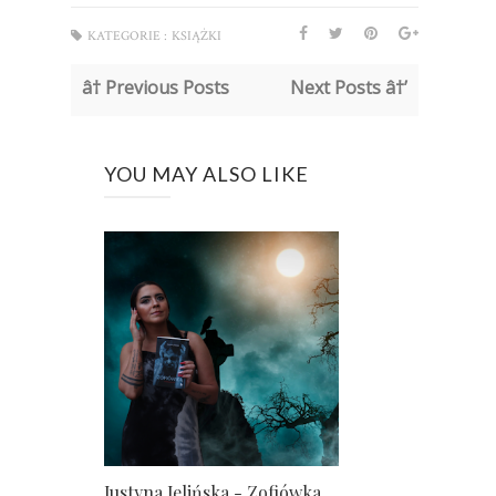
KATEGORIE :
KSIĄŻKI
â† Previous Posts
Next Posts â†’
YOU MAY ALSO LIKE
Justyna Jelińska - Zofiówka.