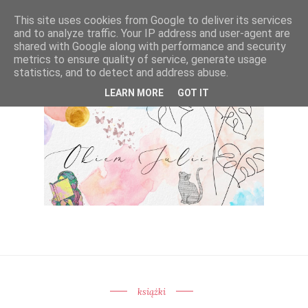
This site uses cookies from Google to deliver its services
and to analyze traffic. Your IP address and user-agent are
shared with Google along with performance and security
metrics to ensure quality of service, generate usage
statistics, and to detect and address abuse.
LEARN MORE
GOT IT
książki