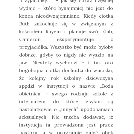
przyjaciółkę. I – jak się coraz częściej
wydaje – które bynajmniej nie jest do
końca nieodwzajemniane. Kiedy ciotka
Ruth zakochuje się w związanym z
kościołem Rayem i planuje swój ślub,
Cameron eksperymentuje z
przyjaciółką. Wszystko być może byłoby
dobrze, gdyby to nigdy nie wyszło na
jaw. Niestety wychodzi – i tak oto
bogobojna ciotka dochodzi do wniosku,
że kolejny rok szkolny dziewczyna
spędzi w instytucji o nazwie „Boża
obietnica” – swego rodzaju szkole z
internatem, do której zsyłani są
nastolatkowie o „innych” upodobaniach
seksualnych. Nie trzeba dodawać, iż
instytucja ta prowadzona jest przez
pastora, a w programie zajęć obok